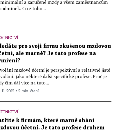
by minimální a zaručené mzdy a všem zaměstnancům
podmínek. Co z toho...
ETNICTVÍ
ledáte pro svoji firmu zkušenou mzdovou
četní, ale marně? Je tato profese na
ymření?
volání mzdové účetní je perspektivní a relativně jisté
volání, jako některé další specifické profese. Proč je
dy čím dál více na tuto...
 11. 2012 ▪ 2 min. čtení
ETNICTVÍ
atříte k firmám, které marně shání
zdovou účetní. Je tato profese druhem