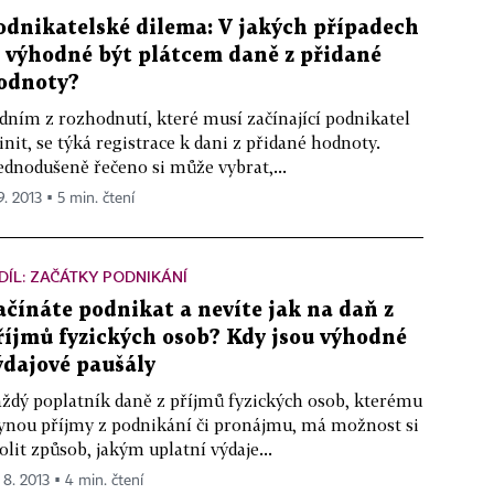
odnikatelské dilema: V jakých případech
e výhodné být plátcem daně z přidané
odnoty?
dním z rozhodnutí, které musí začínající podnikatel
init, se týká registrace k dani z přidané hodnoty.
ednodušeně řečeno si může vybrat,...
9. 2013 ▪ 5 min. čtení
 DÍL: ZAČÁTKY PODNIKÁNÍ
ačínáte podnikat a nevíte jak na daň z
říjmů fyzických osob? Kdy jsou výhodné
ýdajové paušály
ždý poplatník daně z příjmů fyzických osob, kterému
ynou příjmy z podnikání či pronájmu, má možnost si
olit způsob, jakým uplatní výdaje...
 8. 2013 ▪ 4 min. čtení