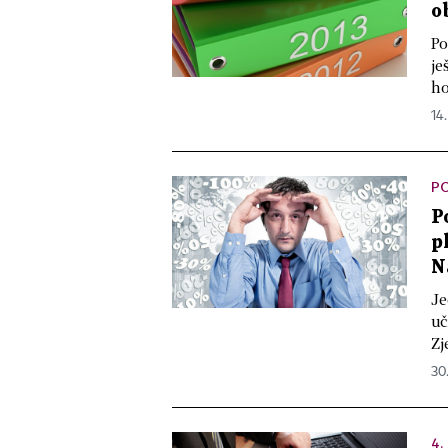
o
Po
je
ho
14.
P
P
p
N
Je
uč
Zj
30
4.