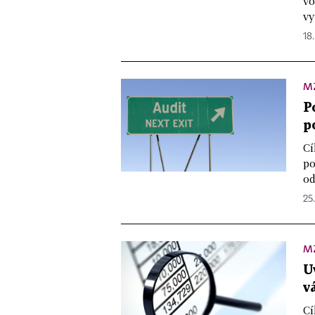
vo
vy
18.
M
P
p
Cí
po
od
25.
M
U
v
Cí