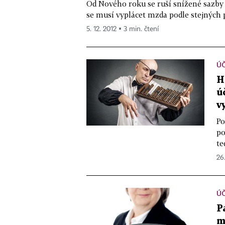
Od Nového roku se ruší snížené saz
se musí vyplácet mzda podle stejných 
5. 12. 2012 ▪ 3 min. čtení
ÚČ
H
ú
v
Po
po
te
26.
ÚČ
P
m