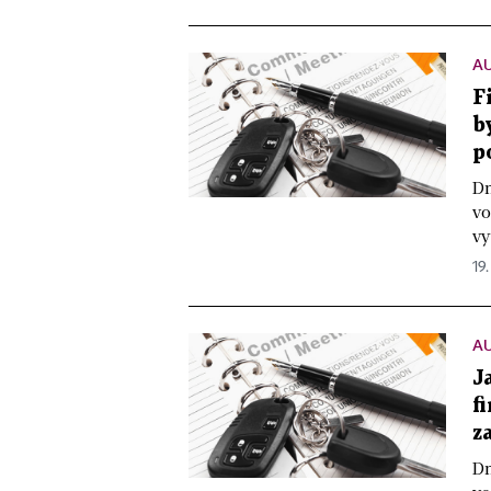
A
F
b
p
Dn
vo
vy
19.
A
J
f
z
Dn