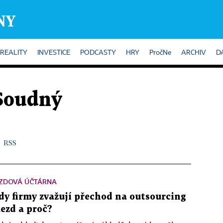
REALITY
INVESTICE
PODCASTY
HRY
PročNe
ARCHIV
D
Soudný
RSS
ZDOVÁ ÚČTÁRNA
dy firmy zvažují přechod na outsourcing
ezd a proč?