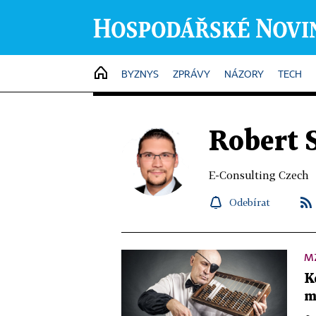
HOME
BYZNYS
ZPRÁVY
NÁZORY
TECH
Robert 
E-Consulting Czech
Odebírat
M
K
m