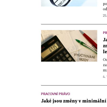
po
od
25.
P
J
z
l
Od
za
mz
4. 
PRACOVNÍ PRÁVO
Jaké jsou změny v minimální 