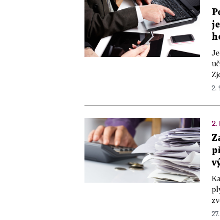
P
j
h
Je
uč
Zj
2. 
2.
Z
p
v
Ka
pl
zv
27.