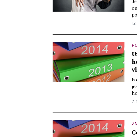
Je
ou
po
13.
P
U
h
v
Po
je
ho
7. 
Z
C