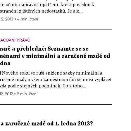
té učinit nápravná opatření, která povedou k
stranění zjištěných nedostatků. Je ale...
 2. 2013 ▪ 4 min. čtení
RACOVNÍ PRÁVO
asně a přehledně: Seznamte se se
měnami v minimální a zaručené mzdě od
edna
 Nového roku se ruší snížené sazby minimální a
ručené mzdy a všem zaměstnancům se musí vyplácet
da podle stejných podmínek. Co z toho...
12. 2012 ▪ 2 min. čtení
a zaručené mzdě od 1. ledna 2013?