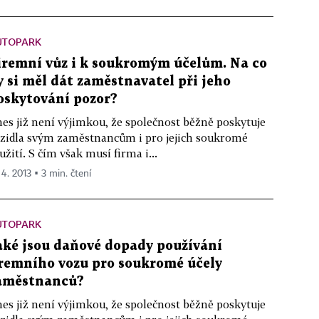
UTOPARK
iremní vůz i k soukromým účelům. Na co
y si měl dát zaměstnavatel při jeho
oskytování pozor?
es již není výjimkou, že společnost běžně poskytuje
zidla svým zaměstnancům i pro jejich soukromé
užití. S čím však musí firma i...
 4. 2013 ▪ 3 min. čtení
UTOPARK
aké jsou daňové dopady používání
iremního vozu pro soukromé účely
aměstnanců?
es již není výjimkou, že společnost běžně poskytuje