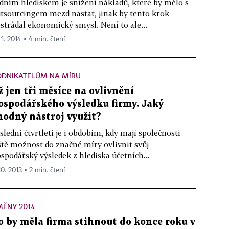
dním hlediskem je snížení nákladů, které by mělo s
tsourcingem mezd nastat, jinak by tento krok
strádal ekonomický smysl. Není to ale...
 1. 2014 ▪ 4 min. čtení
ODNIKATELŮM NA MÍRU
ž jen tři měsíce na ovlivnění
ospodářského výsledku firmy. Jaký
hodný nástroj využít?
slední čtvrtletí je i obdobím, kdy mají společnosti
ště možnost do značné míry ovlivnit svůj
spodářský výsledek z hlediska účetních...
10. 2013 ▪ 2 min. čtení
MĚNY 2014
o by měla firma stihnout do konce roku v