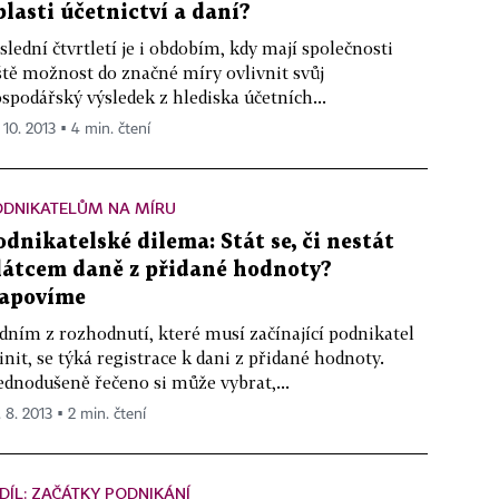
blasti účetnictví a daní?
slední čtvrtletí je i obdobím, kdy mají společnosti
ště možnost do značné míry ovlivnit svůj
spodářský výsledek z hlediska účetních...
 10. 2013 ▪ 4 min. čtení
ODNIKATELŮM NA MÍRU
odnikatelské dilema: Stát se, či nestát
látcem daně z přidané hodnoty?
apovíme
dním z rozhodnutí, které musí začínající podnikatel
init, se týká registrace k dani z přidané hodnoty.
ednodušeně řečeno si může vybrat,...
. 8. 2013 ▪ 2 min. čtení
 DÍL: ZAČÁTKY PODNIKÁNÍ