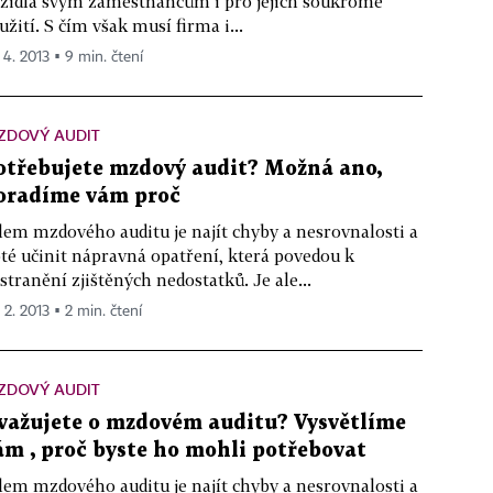
zidla svým zaměstnancům i pro jejich soukromé
užití. S čím však musí firma i...
 4. 2013 ▪ 9 min. čtení
ZDOVÝ AUDIT
otřebujete mzdový audit? Možná ano,
oradíme vám proč
lem mzdového auditu je najít chyby a nesrovnalosti a
té učinit nápravná opatření, která povedou k
stranění zjištěných nedostatků. Je ale...
 2. 2013 ▪ 2 min. čtení
ZDOVÝ AUDIT
važujete o mzdovém auditu? Vysvětlíme
ám , proč byste ho mohli potřebovat
lem mzdového auditu je najít chyby a nesrovnalosti a