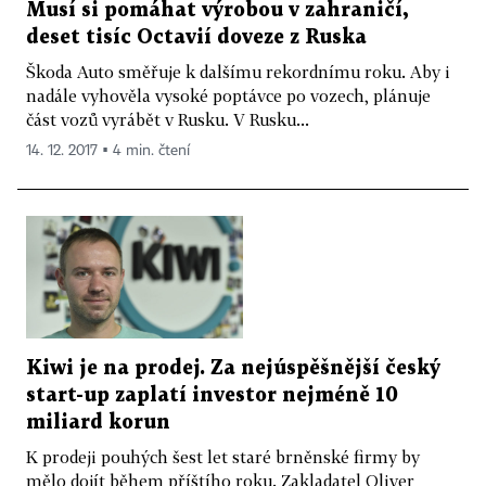
Musí si pomáhat výrobou v zahraničí,
deset tisíc Octavií doveze z Ruska
Škoda Auto směřuje k dalšímu rekordnímu roku. Aby i
nadále vyhověla vysoké poptávce po vozech, plánuje
část vozů vyrábět v Rusku. V Rusku...
14. 12. 2017 ▪ 4 min. čtení
Kiwi je na prodej. Za nejúspěšnější český
start-up zaplatí investor nejméně 10
miliard korun
K prodeji pouhých šest let staré brněnské firmy by
mělo dojít během příštího roku. Zakladatel Oliver