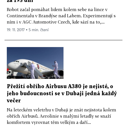
za 195 dní
Robot začal pomáhat lidem kolem sebe na lince v
Continentalu v Brandýse nad Labem. Experimentují s
ním i v AGC Automotive Czech, kde sází na to,...
19. 11. 2017 ▪ 5 min. čtení
Přežití obřího Airbusu A380 je nejisté, o
jeho budoucnosti se v Dubaji jedná každý
večer
Na leteckém veletrhu v Dubaji je znát nejistota kolem
obřích Airbusů. Aerolinie s malými letadly se snaží
komfortem vyrovnat těm velkým a daří...