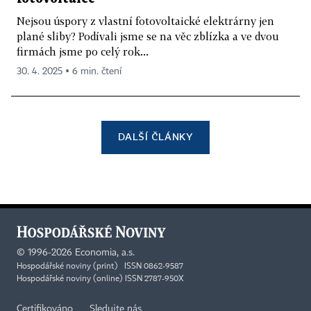
Nejsou úspory z vlastní fotovoltaické elektrárny jen
plané sliby? Podívali jsme se na věc zblízka a ve dvou
firmách jsme po celý rok...
30. 4. 2025 ▪ 6 min. čtení
DALŠÍ ČLÁNKY
©
1996-2026
Economia, a.s.
Hospodářské noviny (print) ISSN 0862-9587
Hospodářské noviny (online) ISSN 2787-950X
Certifikováno
Sledujte nás