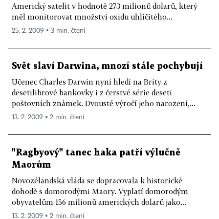
Americký satelit v hodnotě 273 milionů dolarů, který
měl monitorovat množství oxidu uhličitého...
25. 2. 2009 ▪ 3 min. čtení
Svět slaví Darwina, mnozí stále pochybují
Učenec Charles Darwin nyní hledí na Brity z
desetilibrové bankovky i z čerstvé série deseti
poštovních známek. Dvousté výročí jeho narození,...
13. 2. 2009 ▪ 2 min. čtení
"Ragbyový" tanec haka patří výlučně
Maorům
Novozélandská vláda se dopracovala k historické
dohodě s domorodými Maory. Vyplatí domorodým
obyvatelům 156 milionů amerických dolarů jako...
13. 2. 2009 ▪ 2 min. čtení