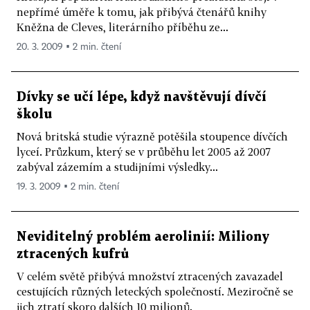
nepřímé úměře k tomu, jak přibývá čtenářů knihy
Kněžna de Cleves, literárního příběhu ze...
20. 3. 2009 ▪ 2 min. čtení
Dívky se učí lépe, když navštěvují dívčí
školu
Nová britská studie výrazně potěšila stoupence dívčích
lyceí. Průzkum, který se v průběhu let 2005 až 2007
zabýval zázemím a studijními výsledky...
19. 3. 2009 ▪ 2 min. čtení
Neviditelný problém aerolinií: Miliony
ztracených kufrů
V celém světě přibývá množství ztracených zavazadel
cestujících různých leteckých společností. Meziročně se
jich ztratí skoro dalších 10 milionů.