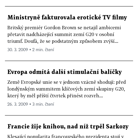
Ministryně fakturovala erotické TV filmy
Britský premiér Gordon Brown se netajil ambicemi
přetavit nadcházející summit zemí G20 v osobní
triumf. Doufá, že se podstatným způsobem zvýší...
30. 3. 2009 ▪ 2 min. čtení
Evropa odmítá další stimulační balíčky
Země Evropské unie se v jednom vzácně shodují: před
londýnským summitem klíčových zemí skupiny G20,
který by měl příští čtvrtek přinést rozvrh...
26. 3. 2009 ▪ 3 min. čtení
Francie žije knihou, nad níž trpěl Sarkozy
Klesající popularita francouzského prezidenta stojí v