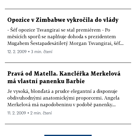
Opozice v Zimbabwe vykročila do vlády
- Šéf opozice Tsvangirai se stal premiérem - Po
měsících sporů se naplňuje dohoda s prezidentem
Mugabem Šestapadesátiletý Morgan Tsvangirai, šéf...
12. 2. 2009 ▪ 3 min. čtení
Pravá od Matella. Kancléřka Merkelová
má vlastní panenku Barbie
Je vysoká, blonďatá a prudce elegantní a disponuje
obdivuhodnými anatomickými proporcemi. Angela
Merkelová má napodobeninu v podobě panenky...
11. 2. 2009 ▪ 2 min. čtení