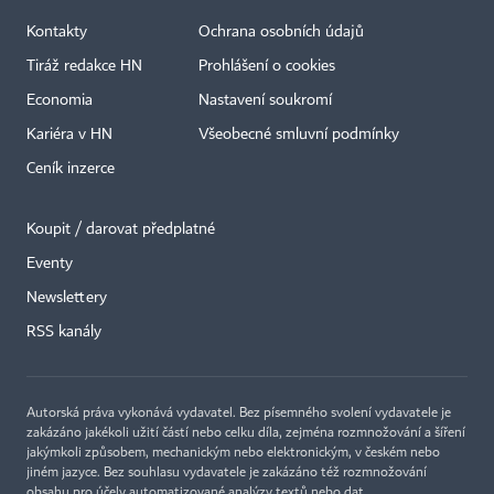
Kontakty
Ochrana osobních údajů
Tiráž redakce HN
Prohlášení o cookies
Economia
Nastavení soukromí
Kariéra v HN
Všeobecné smluvní podmínky
Ceník inzerce
Koupit / darovat předplatné
Eventy
Newslettery
RSS kanály
Autorská práva vykonává vydavatel. Bez písemného svolení vydavatele je
zakázáno jakékoli užití částí nebo celku díla, zejména rozmnožování a šíření
jakýmkoli způsobem, mechanickým nebo elektronickým, v českém nebo
jiném jazyce. Bez souhlasu vydavatele je zakázáno též rozmnožování
obsahu pro účely automatizované analýzy textů nebo dat