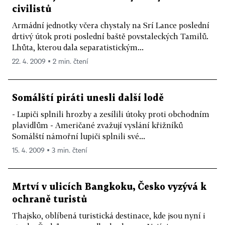
civilistů
Armádní jednotky včera chystaly na Srí Lance poslední
drtivý útok proti poslední baště povstaleckých Tamilů.
Lhůta, kterou dala separatistickým...
22. 4. 2009 ▪ 2 min. čtení
Somálští piráti unesli další lodě
- Lupiči splnili hrozby a zesílili útoky proti obchodním
plavidlům - Američané zvažují vyslání křižníků
Somálští námořní lupiči splnili své...
15. 4. 2009 ▪ 3 min. čtení
Mrtví v ulicích Bangkoku, Česko vyzývá k
ochraně turistů
Thajsko, oblíbená turistická destinace, kde jsou nyní i