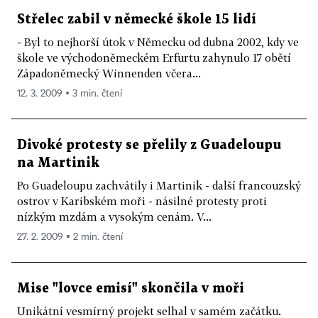
Střelec zabil v německé škole 15 lidí
- Byl to nejhorší útok v Německu od dubna 2002, kdy ve
škole ve východoněmeckém Erfurtu zahynulo 17 obětí
Západoněmecký Winnenden včera...
12. 3. 2009 ▪ 3 min. čtení
Divoké protesty se přelily z Guadeloupu
na Martinik
Po Guadeloupu zachvátily i Martinik - další francouzský
ostrov v Karibském moři - násilné protesty proti
nízkým mzdám a vysokým cenám. V...
27. 2. 2009 ▪ 2 min. čtení
Mise "lovce emisí" skončila v moři
Unikátní vesmírný projekt selhal v samém začátku.