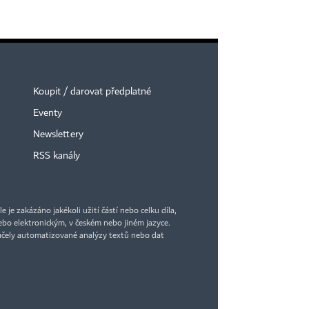
Koupit / darovat předplatné
Eventy
Newslettery
RSS kanály
je zakázáno jakékoli užití částí nebo celku díla,
bo elektronickým, v českém nebo jiném jazyce.
účely automatizované analýzy textů nebo dat