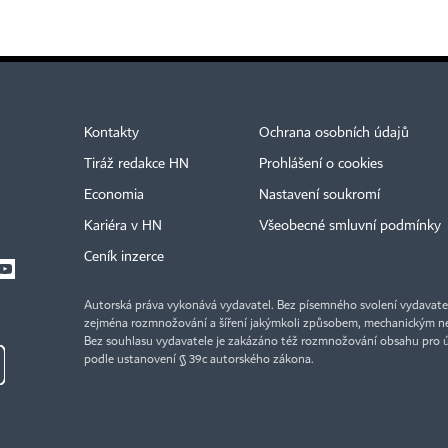
Kontakty
Ochrana osobních údajů
Tiráž redakce HN
Prohlášení o cookies
Economia
Nastavení soukromí
Kariéra v HN
Všeobecné smluvní podmínky
Ceník inzerce
Autorská práva vykonává vydavatel. Bez písemného svolení vydavatele 
zejména rozmnožování a šíření jakýmkoli způsobem, mechanickým ne
Bez souhlasu vydavatele je zakázáno též rozmnožování obsahu pro 
podle ustanovení § 39c autorského zákona.