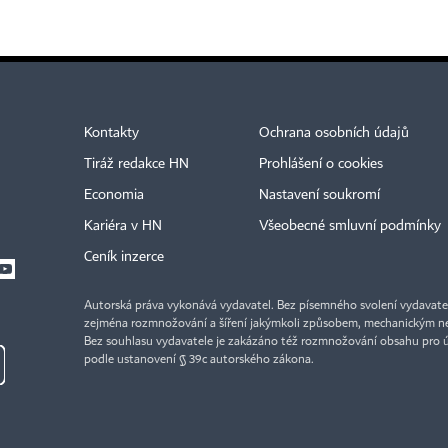
Kontakty
Ochrana osobních údajů
Tiráž redakce HN
Prohlášení o cookies
Economia
Nastavení soukromí
Kariéra v HN
Všeobecné smluvní podmínky
Ceník inzerce
Autorská práva vykonává vydavatel. Bez písemného svolení vydavatele 
zejména rozmnožování a šíření jakýmkoli způsobem, mechanickým ne
Bez souhlasu vydavatele je zakázáno též rozmnožování obsahu pro 
podle ustanovení § 39c autorského zákona.