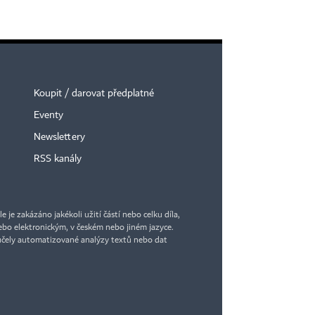
Koupit / darovat předplatné
Eventy
Newslettery
RSS kanály
je zakázáno jakékoli užití částí nebo celku díla,
bo elektronickým, v českém nebo jiném jazyce.
účely automatizované analýzy textů nebo dat