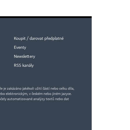
Koupit / darovat předplatné
Eventy
Newslettery
RSS kanály
je zakázáno jakékoli užití částí nebo celku díla,
bo elektronickým, v českém nebo jiném jazyce.
účely automatizované analýzy textů nebo dat