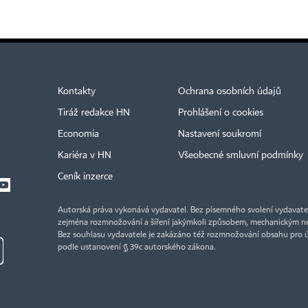
Kontakty
Ochrana osobních údajů
Tiráž redakce HN
Prohlášení o cookies
Economia
Nastavení soukromí
Kariéra v HN
Všeobecné smluvní podmínky
Ceník inzerce
Autorská práva vykonává vydavatel. Bez písemného svolení vydavatele 
zejména rozmnožování a šíření jakýmkoli způsobem, mechanickým ne
Bez souhlasu vydavatele je zakázáno též rozmnožování obsahu pro 
podle ustanovení § 39c autorského zákona.