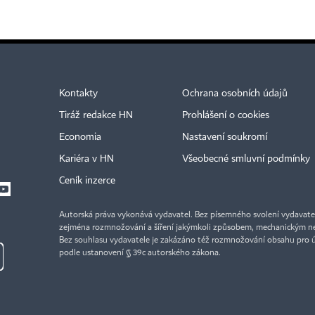
Kontakty
Ochrana osobních údajů
Tiráž redakce HN
Prohlášení o cookies
Economia
Nastavení soukromí
Kariéra v HN
Všeobecné smluvní podmínky
Ceník inzerce
Autorská práva vykonává vydavatel. Bez písemného svolení vydavatele 
zejména rozmnožování a šíření jakýmkoli způsobem, mechanickým ne
Bez souhlasu vydavatele je zakázáno též rozmnožování obsahu pro 
podle ustanovení § 39c autorského zákona.