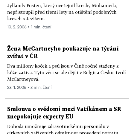
Jyllands-Posten, který uveřejnil kresby Mohameda,
nepřistoupil před třemi lety na otištění podobných
kreseb s Ježíšem.
10. 2. 2006 ▪ 1 min. čtení
Žena McCartneyho poukazuje na týrání
zvířat v ČR
Dva miliony koček a psů jsou v Číně ročně staženy z
kůže zaživa. Tyto věci se ale dějí i v Belgii a Česku, tvrdí
McCartneyová.
23. 1. 2006 ▪ 3 min. čtení
Smlouva o svědomí mezi Vatikánem a SR
znepokojuje experty EU
Dohoda umožňuje zdravotnickému personálu v
církevních zařízeních odmítnout provedení potratu