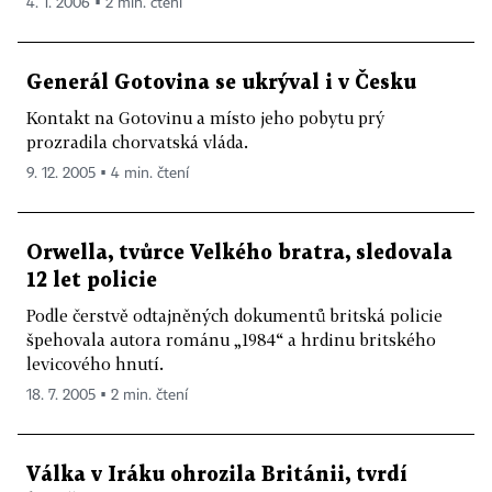
4. 1. 2006 ▪ 2 min. čtení
Generál Gotovina se ukrýval i v Česku
Kontakt na Gotovinu a místo jeho pobytu prý
prozradila chorvatská vláda.
9. 12. 2005 ▪ 4 min. čtení
Orwella, tvůrce Velkého bratra, sledovala
12 let policie
Podle čerstvě odtajněných dokumentů britská policie
špehovala autora románu „1984“ a hrdinu britského
levicového hnutí.
18. 7. 2005 ▪ 2 min. čtení
Válka v Iráku ohrozila Británii, tvrdí