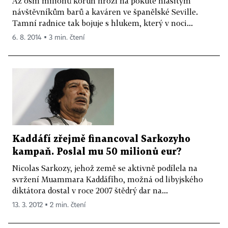
Až osm milionů korun hrozí na pokutě hlasitým
návštěvníkům barů a kaváren ve španělské Seville.
Tamní radnice tak bojuje s hlukem, který v noci...
6. 8. 2014 ▪ 3 min. čtení
Kaddáfí zřejmě financoval Sarkozyho
kampaň. Poslal mu 50 milionů eur?
Nicolas Sarkozy, jehož země se aktivně podílela na
svržení Muammara Kaddáfího, možná od libyjského
diktátora dostal v roce 2007 štědrý dar na...
13. 3. 2012 ▪ 2 min. čtení