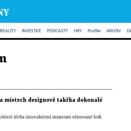
REALITY
INVESTICE
PODCASTY
HRY
PročNe
ARCHIV
D
om
ha místech designově takřka dokonalé
tívit třeba interaktivní muzeum věnované lodi