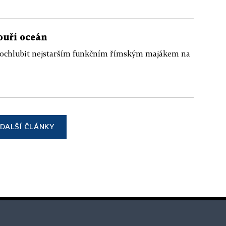
ouří oceán
pochlubit nejstarším funkčním římským majákem na
DALŠÍ ČLÁNKY