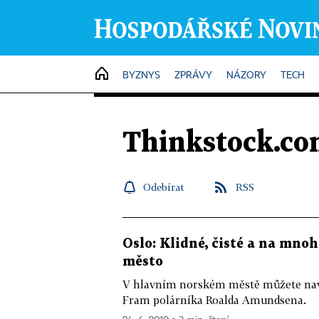
HOME
BYZNYS
ZPRÁVY
NÁZORY
TECH
Thinkstock.c
Odebírat
RSS
Oslo: Klidné, čisté a na mno
město
V hlavním norském městě můžete navš
Fram polárníka Roalda Amundsena.