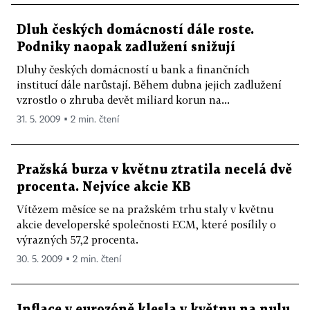
Dluh českých domácností dále roste.
Podniky naopak zadlužení snižují
Dluhy českých domácností u bank a finančních
institucí dále narůstají. Během dubna jejich zadlužení
vzrostlo o zhruba devět miliard korun na...
31. 5. 2009 ▪ 2 min. čtení
Pražská burza v květnu ztratila necelá dvě
procenta. Nejvíce akcie KB
Vítězem měsíce se na pražském trhu staly v květnu
akcie developerské společnosti ECM, které posílily o
výrazných 57,2 procenta.
30. 5. 2009 ▪ 2 min. čtení
Inflace v eurozóně klesla v květnu na nulu.