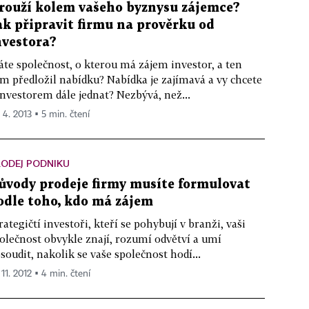
rouží kolem vašeho byznysu zájemce?
ak připravit firmu na prověrku od
nvestora?
te společnost, o kterou má zájem investor, a ten
m předložil nabídku? Nabídka je zajímavá a vy chcete
investorem dále jednat? Nezbývá, než...
 4. 2013 ▪ 5 min. čtení
ODEJ PODNIKU
ůvody prodeje firmy musíte formulovat
odle toho, kdo má zájem
rategičtí investoři, kteří se pohybují v branži, vaši
olečnost obvykle znají, rozumí odvětví a umí
soudit, nakolik se vaše společnost hodí...
 11. 2012 ▪ 4 min. čtení