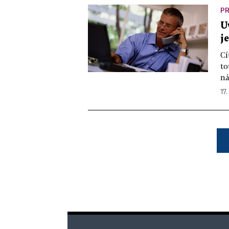
PR
U
j
Cí
to
ná
17.