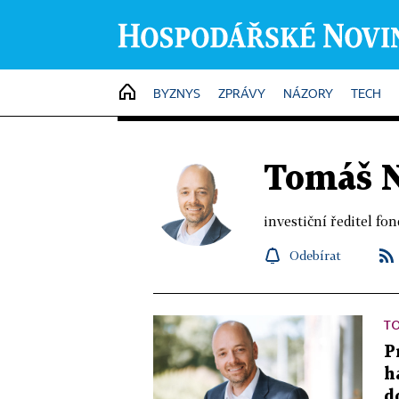
HOME
BYZNYS
ZPRÁVY
NÁZORY
TECH
Tomáš N
investiční ředitel fo
Odebírat
TO
P
h
d