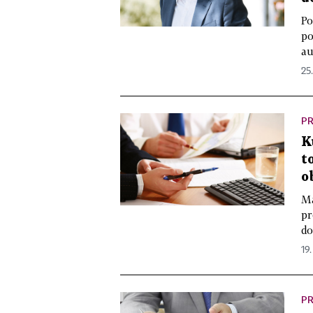
Po
po
au
25
PR
K
t
o
Má
pr
do
19.
PR