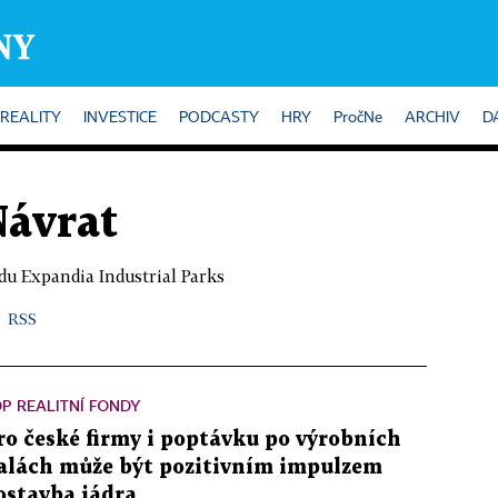
REALITY
INVESTICE
PODCASTY
HRY
PročNe
ARCHIV
D
ávrat
ndu Expandia Industrial Parks
RSS
P REALITNÍ FONDY
ro české firmy i poptávku po výrobních
alách může být pozitivním impulzem
ostavba jádra