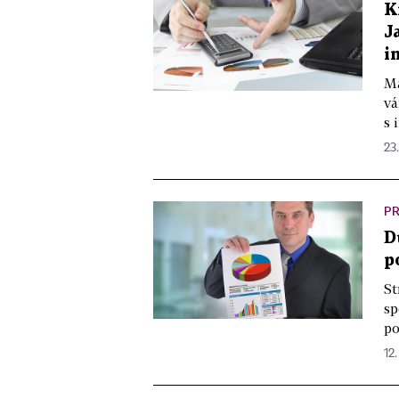
K
J
i
Má
vá
s 
23.
PR
D
p
St
sp
po
12.