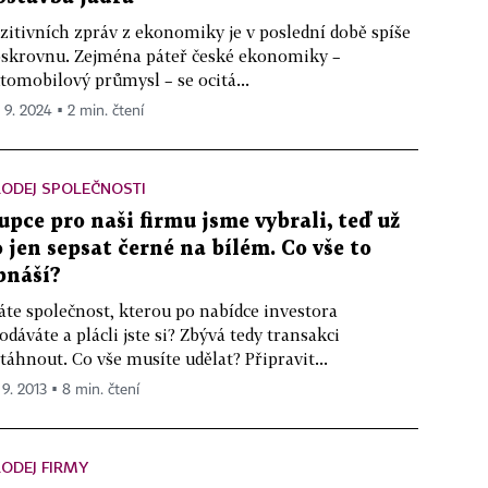
zitivních zpráv z ekonomiky je v poslední době spíše
skrovnu. Zejména páteř české ekonomiky –
tomobilový průmysl – se ocitá...
. 9. 2024 ▪ 2 min. čtení
ODEJ SPOLEČNOSTI
upce pro naši firmu jsme vybrali, teď už
o jen sepsat černé na bílém. Co vše to
bnáší?
te společnost, kterou po nabídce investora
odáváte a plácli jste si? Zbývá tedy transakci
táhnout. Co vše musíte udělat? Připravit...
 9. 2013 ▪ 8 min. čtení
ODEJ FIRMY