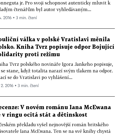
nneguta jr. Pro svoji schopnost autenticky mluvit k
adým čtenářům byl autor vyhledávaným...
4. 2016 ▪ 3 min. čtení
ouliční válka v polské Vratislavi měnila
olsko. Kniha Tvrz popisuje odpor Bojující
olidarity proti režimu
iha Tvrz polského novináře Igora Jankeho popisuje,
 se stane, když totalita narazí svým tlakem na odpor.
ací se do Vratislavi po vyhlášení...
 2. 2016 ▪ 3 min. čtení
ecenze: V novém románu Iana McEwana
e v ringu ocitá stát a dětinskost
českém překladu vyšel nejnovější román britského
isovatele Iana McEwana. Ten se na své knihy chystá