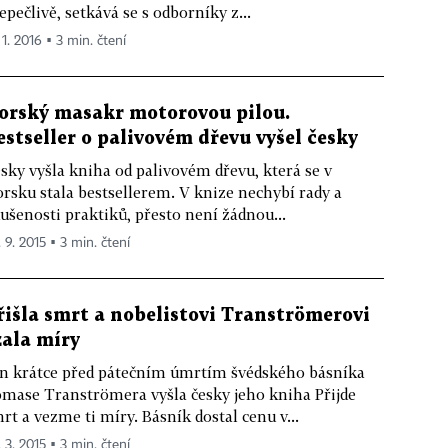
epečlivě, setkává se s odborníky z...
 1. 2016 ▪ 3 min. čtení
orský masakr motorovou pilou.
estseller o palivovém dřevu vyšel česky
sky vyšla kniha od palivovém dřevu, která se v
rsku stala bestsellerem. V knize nechybí rady a
ušenosti praktiků, přesto není žádnou...
 9. 2015 ▪ 3 min. čtení
řišla smrt a nobelistovi Tranströmerovi
zala míry
n krátce před pátečním úmrtím švédského básníka
mase Tranströmera vyšla česky jeho kniha Přijde
rt a vezme ti míry. Básník dostal cenu v...
 3. 2015 ▪ 3 min. čtení