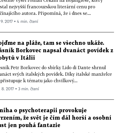
češtině vyšel román Čekání na Bojanglese, který
stal nejvyšší francouzskou literární cenu pro
čínajícího autora. Připomíná, že i dnes se...
 9. 2017 ▪ 4 min. čtení
ojďme na pláže, tam se všechno ukáže.
ásník Borkovec napsal dvanáct povídek z
obytů v Itálii
sník Petr Borkovec do sbírky Lido di Dante shrnul
anáct svých italských povídek. Díky italské manželce
přistupuje k tématu jako chvilkový...
. 8. 2017 ▪ 3 min. čtení
niha o psychoterapii provokuje
vrzením, že svět je čím dál horší a osobní
ůst jen pouhá fantazie