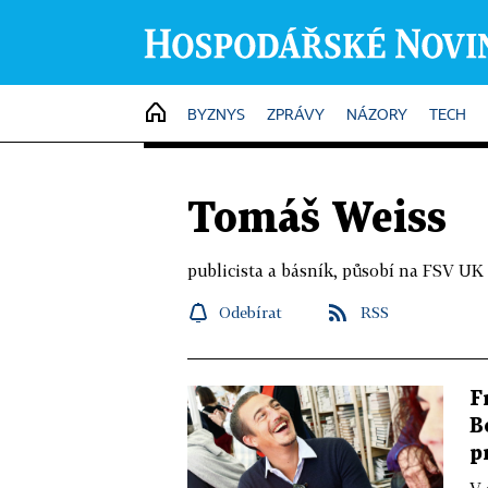
HOME
BYZNYS
ZPRÁVY
NÁZORY
TECH
Tomáš Weiss
publicista a básník, působí na FSV UK
Odebírat
RSS
F
B
p