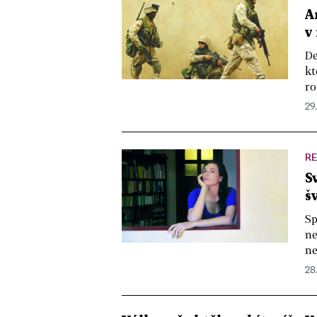
A
v
De
kt
ro
29.
R
S
š
Sp
ne
ne
28