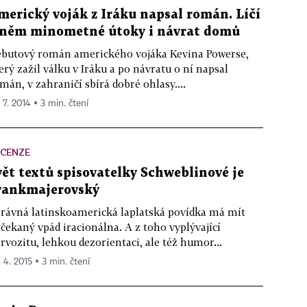
merický voják z Iráku napsal román. Líčí
 něm minometné útoky i návrat domů
butový román amerického vojáka Kevina Powerse,
erý zažil válku v Iráku a po návratu o ní napsal
mán, v zahraničí sbírá dobré ohlasy....
 7. 2014 ▪ 3 min. čtení
ECENZE
vět textů spisovatelky Schweblinové je
vankmajerovský
rávná latinskoamerická laplatská povídka má mít
čekaný vpád iracionálna. A z toho vyplývající
rvozitu, lehkou dezorientaci, ale též humor...
. 4. 2015 ▪ 3 min. čtení