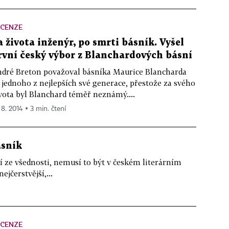
ECENZE
a života inženýr, po smrti básník. Vyšel
rvní český výbor z Blanchardových básní
dré Breton považoval básníka Maurice Blancharda
 jednoho z nejlepších své generace, přestože za svého
vota byl Blanchard téměř neznámý....
 8. 2014 ▪ 3 min. čtení
ásník
í ze všednosti, nemusí to být v českém literárním
jčerstvější,...
ECENZE