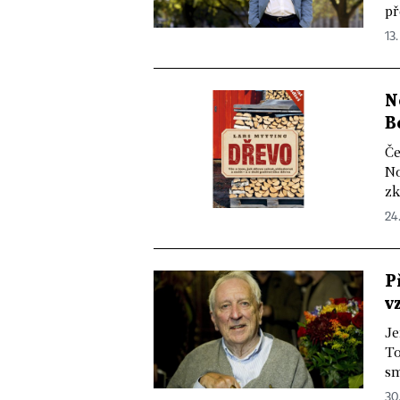
př
13.
N
B
Če
No
zk
24.
P
v
Je
To
sm
30.