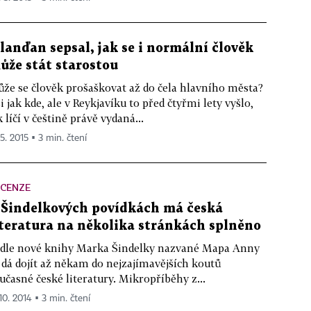
slanďan sepsal, jak se i normální člověk
ůže stát starostou
že se člověk prošaškovat až do čela hlavního města?
i jak kde, ale v Reykjavíku to před čtyřmi lety vyšlo,
k líčí v češtině právě vydaná...
 5. 2015 ▪ 3 min. čtení
ECENZE
 Šindelkových povídkách má česká
iteratura na několika stránkách splněno
dle nové knihy Marka Šindelky nazvané Mapa Anny
 dá dojít až někam do nejzajímavějších koutů
učasné české literatury. Mikropříběhy z...
10. 2014 ▪ 3 min. čtení