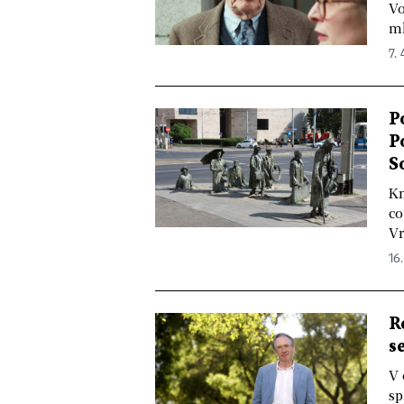
Vo
ml
7. 
P
P
S
Kn
co
Vr
16.
R
s
V 
sp