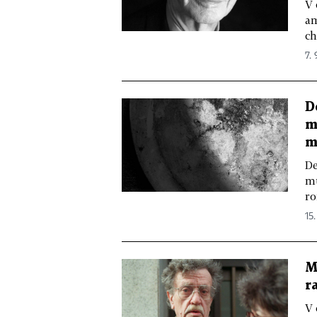
V 
am
ch
7. 
D
m
m
De
mu
ro
15.
M
r
V 