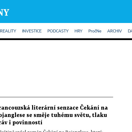
REALITY
INVESTICE
PODCASTY
HRY
PročNe
ARCHIV
D
rancouzská literární senzace Čekání na
ojanglese se směje tuhému světu, tlaku
ráv i povinností