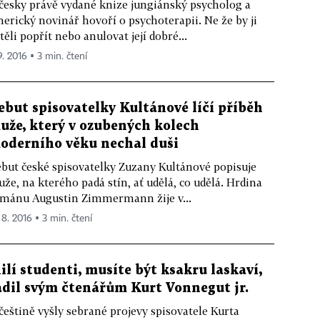
česky právě vydané knize jungiánský psycholog a
erický novinář hovoří o psychoterapii. Ne že by ji
těli popřít nebo anulovat její dobré...
9. 2016 ▪ 3 min. čtení
ebut spisovatelky Kultánové líčí příběh
uže, který v ozubených kolech
oderního věku nechal duši
but české spisovatelky Zuzany Kultánové popisuje
že, na kterého padá stín, ať udělá, co udělá. Hrdina
mánu Augustin Zimmermann žije v...
 8. 2016 ▪ 3 min. čtení
ilí studenti, musíte být ksakru laskaví,
adil svým čtenářům Kurt Vonnegut jr.
češtině vyšly sebrané projevy spisovatele Kurta