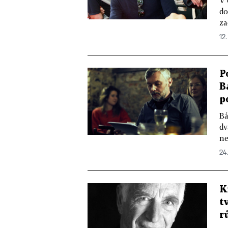
V 
do
za
12.
P
B
p
Bá
dv
ne
24
K
t
r