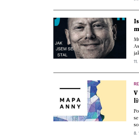
I
m
Mů
As
ja
11.
R
V
l
Po
se
so
8. 