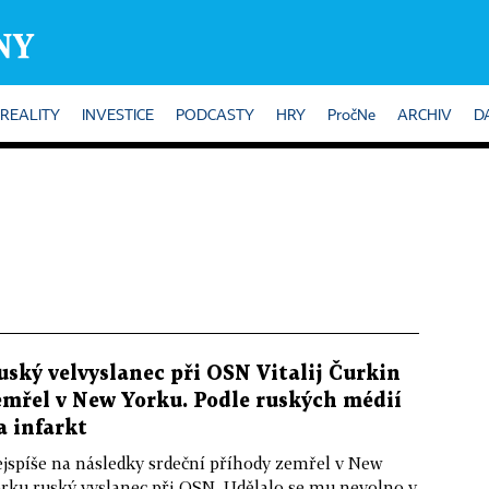
REALITY
INVESTICE
PODCASTY
HRY
PročNe
ARCHIV
D
uský velvyslanec při OSN Vitalij Čurkin
emřel v New Yorku. Podle ruských médií
a infarkt
jspíše na následky srdeční příhody zemřel v New
rku ruský vyslanec při OSN. Udělalo se mu nevolno v