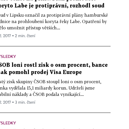
oryto Labe je protiprávní, rozhodl soud
ud v Lipsku označil za protiprávní plány hamburské
dnice na prohloubení koryta řeky Labe. Opatření by
lo umožnit přístup větších...
2. 2017 ▪ 2 min. čtení
ÝSLEDKY
SOB loni rostl zisk o osm procent, bance
šak pomohl prodej Visa Europe
stý zisk skupiny ČSOB stoupl loni o osm procent,
nka vydělala 15,1 miliardy korun. Udrželi jsme
abilní náklady a ČSOB podala vynikající...
2. 2017 ▪ 3 min. čtení
ÝSLEDKY