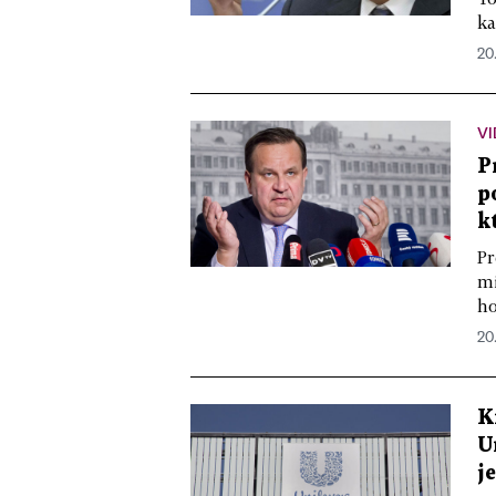
ka
20.
V
P
p
k
Pr
mi
ho
20.
K
U
j