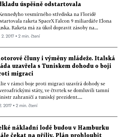
dkladu úspěšně odstartovala
Kennedyho vesmírného střediska na Floridě
startovala raketa SpaceX Falcon 9 miliardáře Elona
ska. Raketa má za úkol dopravit zásoby na...
 2. 2017 ▪ 2 min. čtení
otorové čluny i výměny mládeže. Italská
láda uzavřela s Tuniskem dohodu o boji
roti migraci
álie v rámci boje proti migraci uzavírá dohody se
veroafrickými státy, ve čtvrtek se domluvili tamní
nistr zahraničí a tuniský prezident....
2. 2017 ▪ 2 min. čtení
elké nákladní lodě budou v Hamburku
tále čekat na příliv. Plán prohloubit