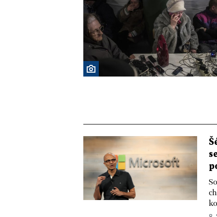
Š
s
p
So
ch
ko