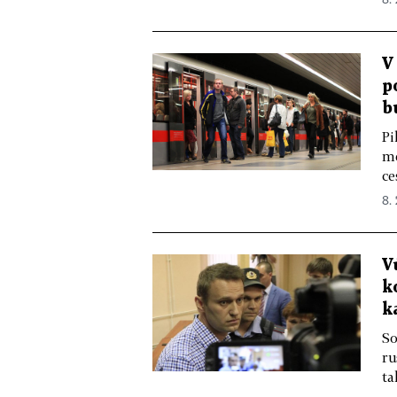
8. 
V
p
b
Pi
me
ce
8. 
V
k
k
So
ru
ta