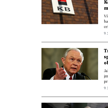
K
m
Ví
ba
ce
9. 
T
s
o
Ja
jm
pr
9. 