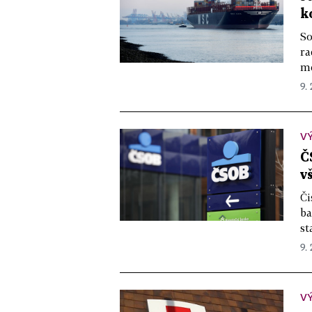
k
So
ra
mě
9. 
V
Č
v
Či
ba
st
9. 
V