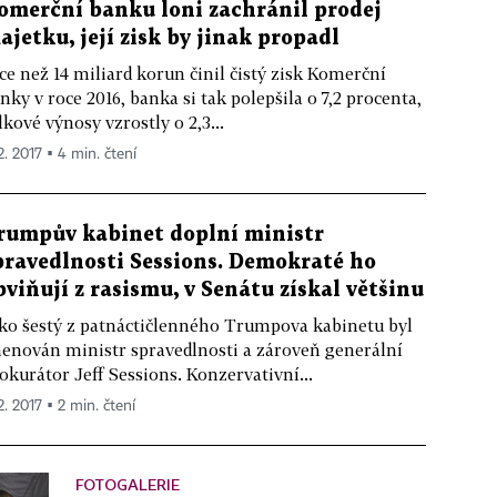
omerční banku loni zachránil prodej
ajetku, její zisk by jinak propadl
ce než 14 miliard korun činil čistý zisk Komerční
nky v roce 2016, banka si tak polepšila o 7,2 procenta,
lkové výnosy vzrostly o 2,3...
2. 2017 ▪ 4 min. čtení
rumpův kabinet doplní ministr
pravedlnosti Sessions. Demokraté ho
bviňují z rasismu, v Senátu získal většinu
ko šestý z patnáctičlenného Trumpova kabinetu byl
enován ministr spravedlnosti a zároveň generální
okurátor Jeff Sessions. Konzervativní...
2. 2017 ▪ 2 min. čtení
FOTOGALERIE