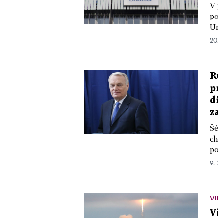
V 
po
Un
20.
R
p
d
z
Šé
ch
po
9. 
V
V