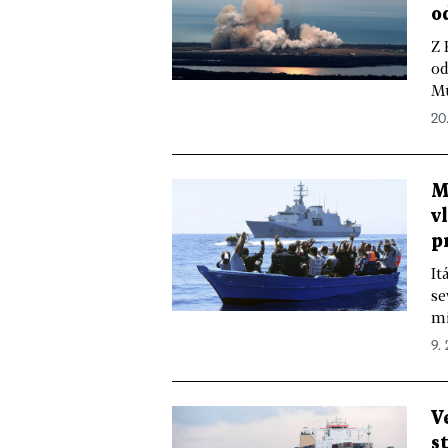
o
Z 
od
Mu
20.
M
v
p
It
se
mi
9. 
V
s