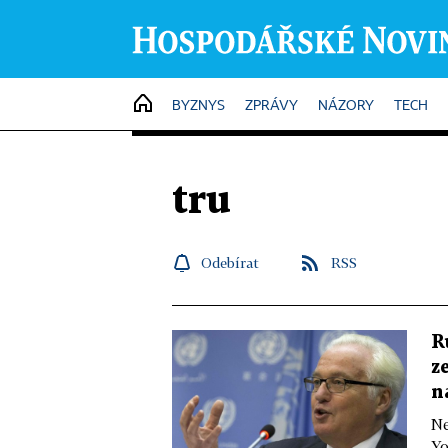
HOME
BYZNYS
ZPRÁVY
NÁZORY
TECH
tru
Odebírat
RSS
R
z
n
Ne
Yo