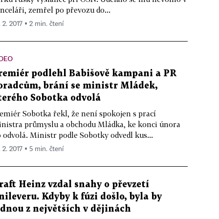
nceláři, zemřel po převozu do...
 2. 2017 ▪ 2 min. čtení
IDEO
remiér podlehl Babišově kampani a PR
oradcům, brání se ministr Mládek,
terého Sobotka odvolá
emiér Sobotka řekl, že není spokojen s prací
nistra průmyslu a obchodu Mládka, ke konci února
 odvolá. Ministr podle Sobotky odvedl kus...
 2. 2017 ▪ 5 min. čtení
raft Heinz vzdal snahy o převzetí
nileveru. Kdyby k fúzi došlo, byla by
ednou z největších v dějinách