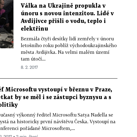
Válka na Ukrajině propukla v
únoru s novou intenzitou. Lidé v
Avdijivce přišli o vodu, teplo i
elektřinu
Bezmála čtyři desítky lidí zemřely v únoru
letošního roku poblíž východoukrajinského
města Avdijivka. Na velmi malém území
tam útočí...
8. 2. 2017
éf Microsoftu vystoupí v březnu v Praze,
etkat by se měl i se zástupci byznysu a s
olitiky
učasný výkonný ředitel Microsoftu Satya Nadella se
ystá na historicky první návštěvu Česka. Vystoupí na
nferenci pořádané Microsoftem,...