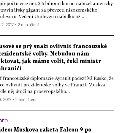
přepočtu více než 3,6 bilionu korun nabízel americký
travinářský gigant za převzetí nizozemského
ileveru. Vedení Unileveru nabídku již...
 2. 2017 ▪ 2 min. čtení
usové se prý snaží ovlivnit francouzské
rezidentské volby. Nebudou nám
iktovat, jak máme volit, řekl ministr
ahraničí
f francouzské diplomacie Ayrault podezřívá Rusko, že
ce ovlivnit prezidentské volby ve Francii. Moskva
dle něj útočí na proevropského...
3. 2017 ▪ 2 min. čtení
IDEO
ideo: Muskova raketa Falcon 9 po