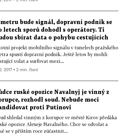
2. 2017 ▪ 2 min. čtení
 metru bude signál, dopravní podnik se
o letech sporů dohodl s operátory. Ti
udou sbírat data o pohybu cestujících
lotní projekt mobilního signálu v tunelech pražského
tra spustí dopravní podnik. Ještě letos by mohli
stující volat a surfovat mezi...
2. 2017 ▪ 2 min. čtení
ůdce ruské opozice Navalnyj je vinný z
orupce, rozhodl soud. Nebude moci
andidovat proti Putinovi
ud shledal vinným z korupce ve městě Kirov předáka
ské opozice Alexeje Navalného. Chce se odvolat a
ké se v příštím roce zúčastnit...