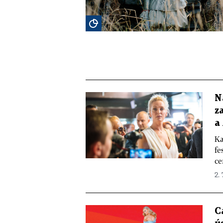
N
z
a
Ka
fe
ce
2. 
C