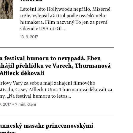
Letošní léto Hollywoodu nepřálo. Mizerné
tržby vylepšil až titul podle osvědčeného
hitmakera. Film nazvaný To jen za první
víkend v USA utržil...
13. 9. 2017
a festival humoru to nevypadá. Eben
ahájil přehlídku ve Varech, Thurmanová
 Affleck děkovali
rlovy Vary za sebou mají zahájení filmového
stivalu, Casey Affleck i Uma Thurmanová děkovali za
ny. „Na festival humoru to letos...
7. 2017 ▪ 7 min. čtení
anneský masakr princeznovskými