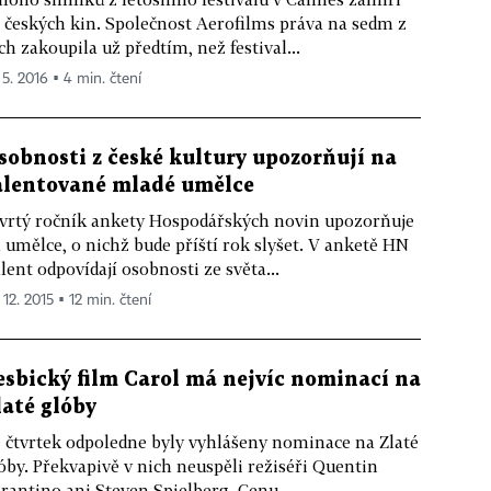
 českých kin. Společnost Aerofilms práva na sedm z
ch zakoupila už předtím, než festival...
 5. 2016 ▪ 4 min. čtení
sobnosti z české kultury upozorňují na
alentované mladé umělce
vrtý ročník ankety Hospodářských novin upozorňuje
 umělce, o nichž bude příští rok slyšet. V anketě HN
lent odpovídají osobnosti ze světa...
 12. 2015 ▪ 12 min. čtení
esbický film Carol má nejvíc nominací na
laté glóby
 čtvrtek odpoledne byly vyhlášeny nominace na Zlaté
óby. Překvapivě v nich neuspěli režiséři Quentin
rantino ani Steven Spielberg. Cenu...