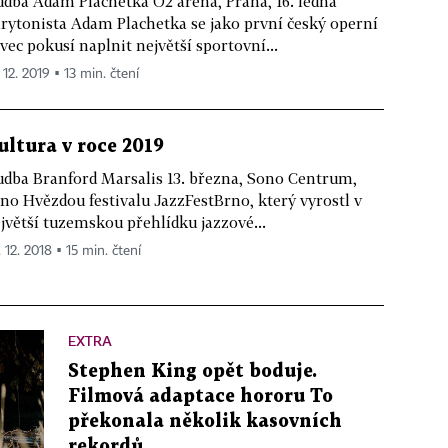
dba Adam Plachetka O2 arena, Praha, 16. ledna
rytonista Adam Plachetka se jako první český operní
vec pokusí naplnit největší sportovní...
 12. 2019 ▪ 13 min. čtení
ultura v roce 2019
dba Branford Marsalis 13. března, Sono Centrum,
no Hvězdou festivalu JazzFestBrno, který vyrostl v
jvětší tuzemskou přehlídku jazzové...
 12. 2018 ▪ 15 min. čtení
EXTRA
Stephen King opět boduje.
Filmová adaptace hororu To
překonala několik kasovních
rekordů