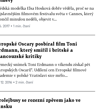
směvy
édská modelka Elsa Hosková dobře věděla, proč se na
jslavnějším filmovém festivalu světa v Cannes, který
ončil minulou neděli, objevit v...
6. 2017 ▪ 1 min. čtení
vropské Oscary posbíral film Toni
rdmann, který smířil i britské a
rancouzské kritiky
mecký snímek Toni Erdmann o víkendu získal pět
vropských Oscarů". Udílení cen Evropské filmové
ademie v polské Vratislavi sice mělo...
 12. 2016 ▪ 2 min. čtení
rolejbusy se rozezní zpěvem jako ve
insku