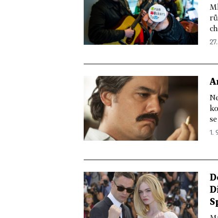
Ml
rů
ch
27.
A
Ne
ko
se
1. 
D
D
S
Mn