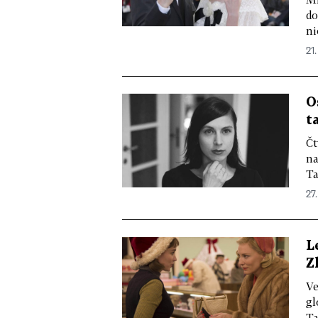
do
ni
21.
O
t
Čt
na
Ta
27.
L
Z
Ve
gl
Ta