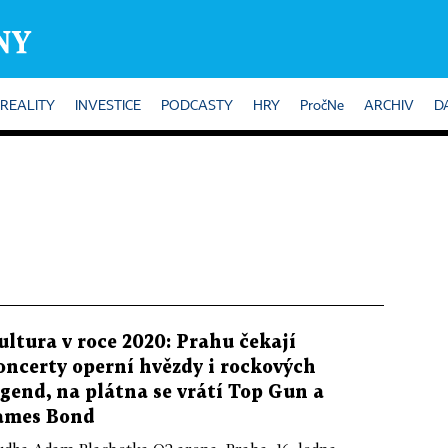
REALITY
INVESTICE
PODCASTY
HRY
PročNe
ARCHIV
D
ultura v roce 2020: Prahu čekají
oncerty operní hvězdy i rockových
egend, na plátna se vrátí Top Gun a
ames Bond