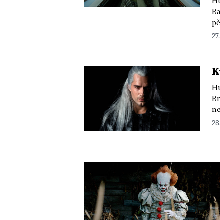
Hu
Ba
pě
27.
K
Hu
Br
ne
28.