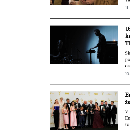
11.
U
k
T
Sk
po
os
10.
E
ž
V 
Em
to