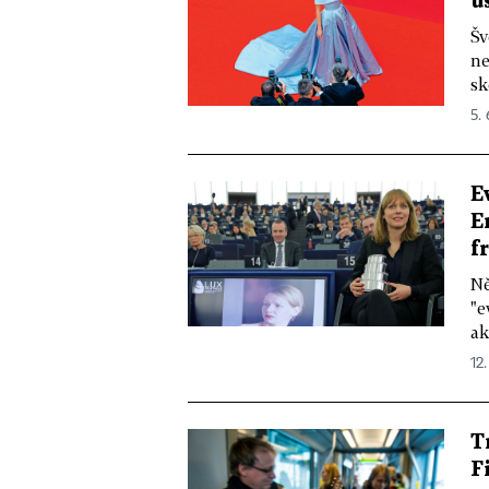
ú
Šv
ne
sk
5. 
E
E
f
Ně
"e
ak
12.
T
F