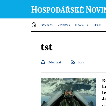
HOME
BYZNYS
ZPRÁVY
NÁZORY
TECH
tst
Odebírat
RSS
K
k
l
J