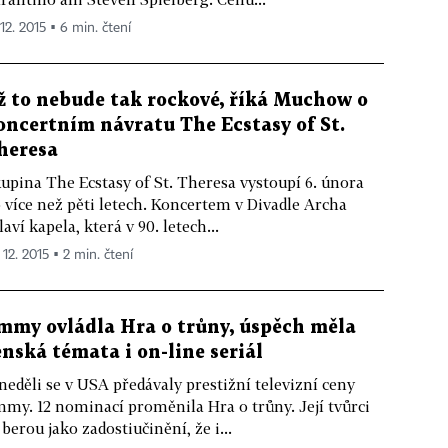
 12. 2015 ▪ 6 min. čtení
ž to nebude tak rockové, říká Muchow o
oncertním návratu The Ecstasy of St.
heresa
upina The Ecstasy of St. Theresa vystoupí 6. února
 více než pěti letech. Koncertem v Divadle Archa
laví kapela, která v 90. letech...
 12. 2015 ▪ 2 min. čtení
mmy ovládla Hra o trůny, úspěch měla
enská témata i on-line seriál
neděli se v USA předávaly prestižní televizní ceny
my. 12 nominací proměnila Hra o trůny. Její tvůrci
 berou jako zadostiučinění, že i...