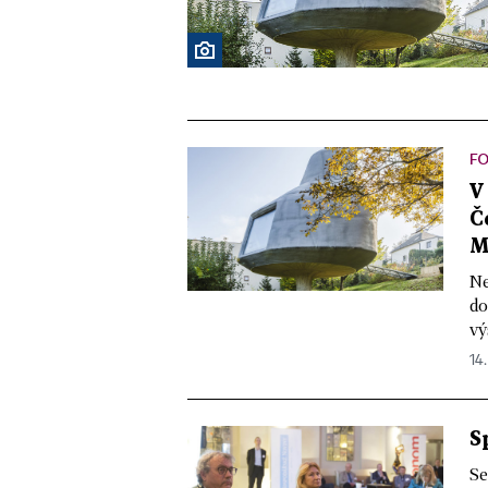
FO
V
Č
M
Ne
do
vý
14.
S
Se