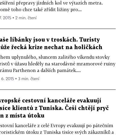
zšíření přepravy jízdních kol ve výtazích metra.
omě toho chce také zřídit ližiny pro...
7. 2015 ▪ 2 min. čtení
aše líbánky jsou v troskách. Turisty
ůže řecká krize nechat na holičkách
hem uplynulého, sluncem zalitého víkendu stovky
ristů v úžasu hleděly na starodávné mramorové ruiny
rámu Parthenon a dalších památek....
 6. 2015 ▪ 3 min. čtení
vropské cestovní kanceláře evakuují
isíce klientů z Tuniska. Češi chtějí pryč
en z místa útoku
stovní kanceláře z celé Evropy evakuují po pátečním
roristickém útoku z Tuniska tisíce svých zákazníků a