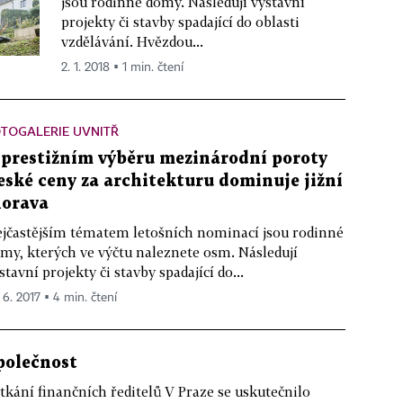
jsou rodinné domy. Následují výstavní
projekty či stavby spadající do oblasti
vzdělávání. Hvězdou...
2. 1. 2018 ▪ 1 min. čtení
TOGALERIE UVNITŘ
 prestižním výběru mezinárodní poroty
eské ceny za architekturu dominuje jižní
orava
jčastějším tématem letošních nominací jsou rodinné
my, kterých ve výčtu naleznete osm. Následují
stavní projekty či stavby spadající do...
 6. 2017 ▪ 4 min. čtení
polečnost
tkání finančních ředitelů V Praze se uskutečnilo