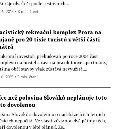
ší zájezdy. Češi podle cestovních...
. 6. 2015 ▪ 8 min. čtení
acistický rekreační komplex Prora na
ujaně pro 20 tisíc turistů z větší části
hátrá
ukromí investoři přebudovali po roce 2004 část
mplexu na hostel a část na prázdninové apartmány,
tšina obří stavby však zůstává nevyužitá....
 6. 2015 ▪ 3 min. čtení
íce než polovina Slováků neplánuje toto
éto dovolenou
tšina Slováků s dovolenou o nadcházejících letních
sících nepočítá. Ve vlasti zůstanou dvě pětiny těch,
eří dovolenou v létě plánují. Ze...