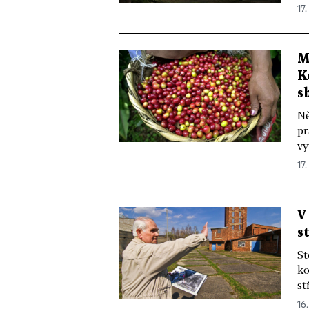
17.
M
K
s
Ně
pr
vy
17.
V
s
St
ko
st
16.