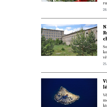
ru
28
N
R
c
So
ko
vě
25.
V
l
Vě
mě
kt