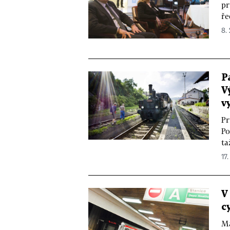
pr
ře
8. 
P
V
v
Pr
Po
ta
17.
V
c
Ma