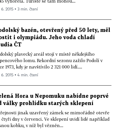
45 vyhořela. Turisté se tam mohou...
 6. 2015 ▪ 3 min. čtení
odolský bazén, otevřený před 50 lety, měl
ostit i olympiádu. Jeho voda chladí
tudia ČT
dolský plavecký areál stojí v místě někdejšího
pencového lomu. Rekordní sezonu zažilo Podolí v
ce 1973, kdy je navštívilo 2 321 000 lidí....
. 6. 2015 ▪ 4 min. čtení
elená Hora u Nepomuku nabídne poprvé
d války prohlídku starých sklepení
řejnosti jinak uzavřený zámek se mimořádně otevře
 čtyři dny v červenci. Ve sklepení uvidí lidé například
snou kobku, v níž byl vězněn...