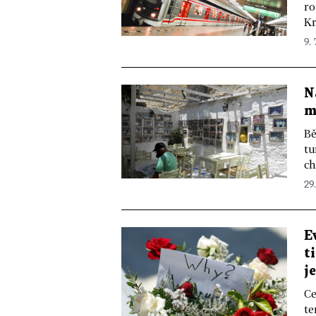
ro
Kr
9. 
N
m
Bě
tu
ch
29.
E
t
j
Ce
te