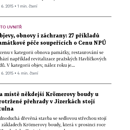
 6. 2015 ▪ 1 min. čtení
TO UVNITŘ
bjevy, obnovy i záchrany: 27 příkladů
amátkové péče soupeřících o Cenu NPÚ
cenu v kategorii obnova památky, restaurování se
hází například revitalizace pražských Havlíčkových
dů. V kategorii objev, nález roku je...
. 6. 2015 ▪ 4 min. čtení
a místě někdejší Krömerovy boudy u
rotržené přehrady v Jizerkách stojí
tulna
dnoduchá dřevěná stavba se sedlovou střechou stojí
 základech Krömerovy boudy, která v prosinci roce