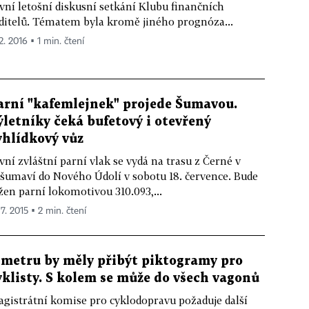
vní letošní diskusní setkání Klubu finančních
ditelů. Tématem byla kromě jiného prognóza...
2. 2016 ▪ 1 min. čtení
arní "kafemlejnek" projede Šumavou.
ýletníky čeká bufetový i otevřený
yhlídkový vůz
vní zvláštní parní vlak se vydá na trasu z Černé v
šumaví do Nového Údolí v sobotu 18. července. Bude
žen parní lokomotivou 310.093,...
 7. 2015 ▪ 2 min. čtení
 metru by měly přibýt piktogramy pro
yklisty. S kolem se může do všech vagonů
gistrátní komise pro cyklodopravu požaduje další