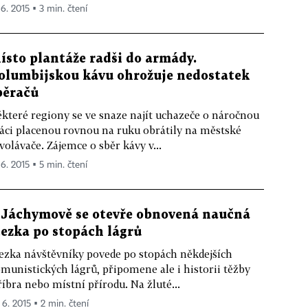
 6. 2015 ▪ 3 min. čtení
ísto plantáže radši do armády.
olumbijskou kávu ohrožuje nedostatek
běračů
které regiony se ve snaze najít uchazeče o náročnou
áci placenou rovnou na ruku obrátily na městské
volávače. Zájemce o sběr kávy v...
 6. 2015 ▪ 5 min. čtení
 Jáchymově se otevře obnovená naučná
tezka po stopách lágrů
ezka návštěvníky povede po stopách někdejších
munistických lágrů, připomene ale i historii těžby
říbra nebo místní přírodu. Na žluté...
 6. 2015 ▪ 2 min. čtení