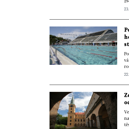
19
23.
P
h
s
Po
vá
ro
22
Z
o
Ve
na
tě