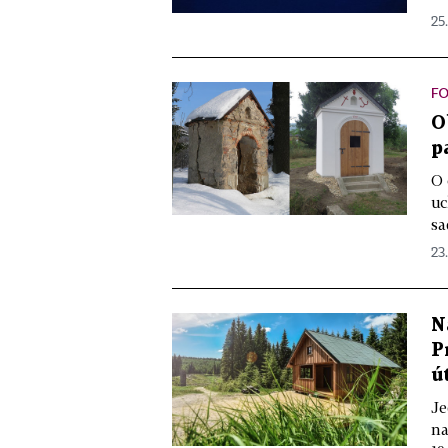
25.
FO
O
p
O 
uc
sa
23
N
P
ú
Je
na