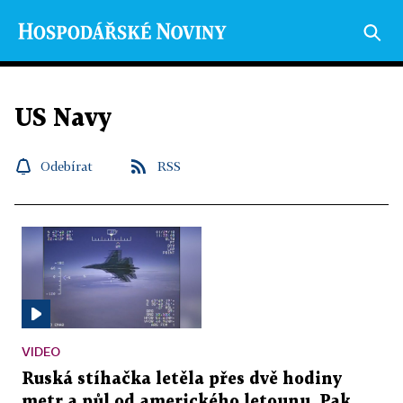
US Navy
Odebírat
RSS
VIDEO
Ruská stíhačka letěla přes dvě hodiny
metr a půl od amerického letounu. Pak