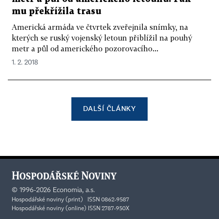
mu překřížila trasu
Americká armáda ve čtvrtek zveřejnila snímky, na
kterých se ruský vojenský letoun přiblížil na pouhý
metr a půl od amerického pozorovacího...
1. 2. 2018
DALŠÍ ČLÁNKY
©
1996-2026
Economia, a.s.
Hospodářské noviny (print) ISSN 0862-9587
Hospodářské noviny (online) ISSN 2787-950X