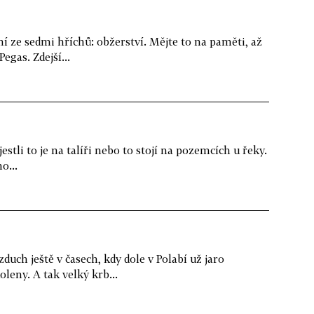
í ze sedmi hříchů: obžerství. Mějte to na paměti, až
egas. Zdejší...
 jestli to je na talíři nebo to stojí na pozemcích u řeky.
o...
duch ještě v časech, kdy dole v Polabí už jaro
leny. A tak velký krb...