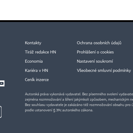
Kontakty
Ochrana osobních údajů
Tiráž redakce HN
Prohlášení o cookies
Economia
Nastavení soukromí
Kariéra v HN
Všeobecné smluvní podmínky
Ceník inzerce
Autorská práva vykonává vydavatel. Bez písemného svolení vydavatele 
zejména rozmnožování a šíření jakýmkoli způsobem, mechanickým ne
Bez souhlasu vydavatele je zakázáno též rozmnožování obsahu pro 
podle ustanovení § 39c autorského zákona.