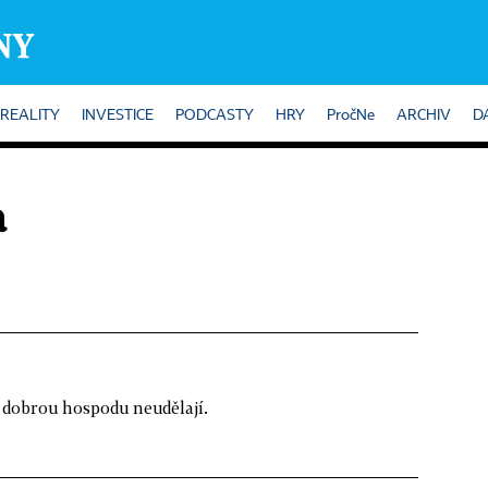
REALITY
INVESTICE
PODCASTY
HRY
PročNe
ARCHIV
D
a
ě dobrou hospodu neudělají.