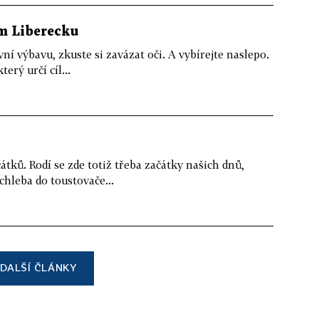
m Liberecku
ní výbavu, zkuste si zavázat oči. A vybírejte naslepo.
erý určí cíl...
tků. Rodí se zde totiž třeba začátky našich dnů,
chleba do toustovače...
DALŠÍ ČLÁNKY