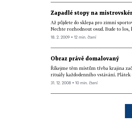
Zapadlé stopy na mistrovské
Až půjdete do sklepa pro zimní sportov
Nechte rozhodnout osud. Bude to los, kt
18. 2. 2009 ▪ 12 min. čtení
Obraz právě domalovaný
Říkejme těm místům třeba krajina začá
rituály každodenního vstávání. Plátek 
31. 12. 2008 ▪ 10 min. čtení