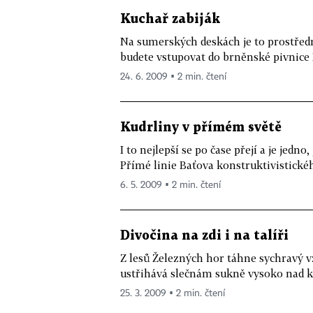
Kuchař zabiják
Na sumerských deskách je to prostředn
budete vstupovat do brněnské pivnice P
24. 6. 2009 ▪ 2 min. čtení
Kudrliny v přímém světě
I to nejlepší se po čase přejí a je jedno,
Přímé linie Baťova konstruktivistickéh
6. 5. 2009 ▪ 2 min. čtení
Divočina na zdi i na talíři
Z lesů Železných hor táhne sychravý vz
ustřihává slečnám sukně vysoko nad ko
25. 3. 2009 ▪ 2 min. čtení