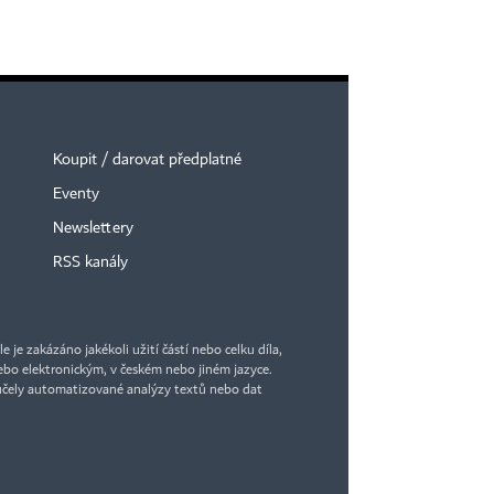
Koupit / darovat předplatné
Eventy
Newslettery
RSS kanály
je zakázáno jakékoli užití částí nebo celku díla,
bo elektronickým, v českém nebo jiném jazyce.
účely automatizované analýzy textů nebo dat