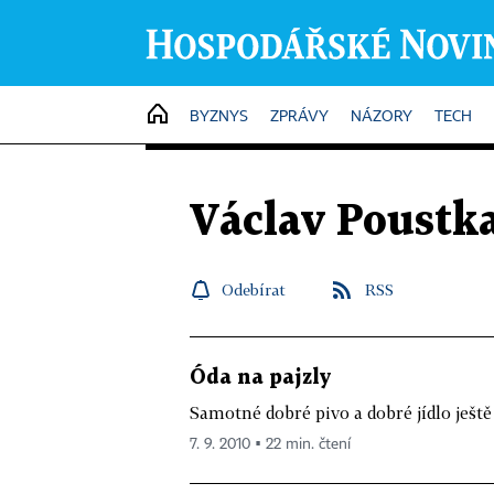
HOME
BYZNYS
ZPRÁVY
NÁZORY
TECH
Václav Poustk
Odebírat
RSS
Óda na pajzly
Samotné dobré pivo a dobré jídlo ješt
7. 9. 2010 ▪ 22 min. čtení