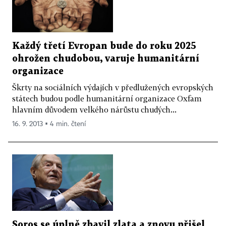
Každý třetí Evropan bude do roku 2025
ohrožen chudobou, varuje humanitární
organizace
Škrty na sociálních výdajích v předlužených evropských
státech budou podle humanitární organizace Oxfam
hlavním důvodem velkého nárůstu chudých...
16. 9. 2013 ▪ 4 min. čtení
Soros se úplně zbavil zlata a znovu přišel