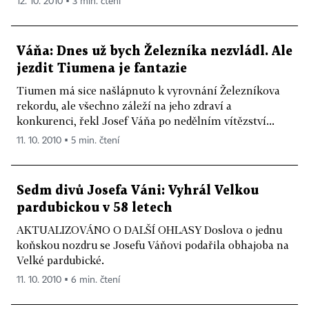
12. 10. 2010 ▪ 3 min. čtení
Váňa: Dnes už bych Železníka nezvládl. Ale
jezdit Tiumena je fantazie
Tiumen má sice našlápnuto k vyrovnání Železníkova
rekordu, ale všechno záleží na jeho zdraví a
konkurenci, řekl Josef Váňa po nedělním vítězství...
11. 10. 2010 ▪ 5 min. čtení
Sedm divů Josefa Váni: Vyhrál Velkou
pardubickou v 58 letech
AKTUALIZOVÁNO O DALŠÍ OHLASY Doslova o jednu
koňskou nozdru se Josefu Váňovi podařila obhajoba na
Velké pardubické.
11. 10. 2010 ▪ 6 min. čtení