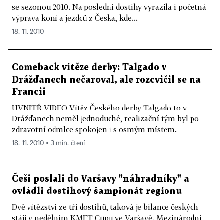
se sezonou 2010. Na poslední dostihy vyrazila i početná
výprava koní a jezdců z Česka, kde...
18. 11. 2010
Comeback vítěze derby: Talgado v
Drážďanech nečaroval, ale rozcvičil se na
Francii
UVNITŘ VIDEO Vítěz Českého derby Talgado to v
Drážďanech neměl jednoduché, realizační tým byl po
zdravotní odmlce spokojen i s osmým místem.
18. 11. 2010 ▪ 3 min. čtení
Češi poslali do Varšavy "náhradníky" a
ovládli dostihový šampionát regionu
Dvě vítězství ze tří dostihů, taková je bilance českých
stájí v nedělním KMET Cupu ve Varšavě. Mezinárodní