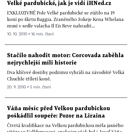
Velké pardubické, jak je vidí iHNed.cz
EXKLUZIVNĚ Pole Velké pardubické se zúžilo na 19
koní po škrtu Baggia. Zraněného žokeje Kena Whelana
musí v sedle valacha Il En Reve nahradit...
10. 10. 2010 ▪ 16 min. čtení
Stačilo nahodit motor: Corcovada zaběhla
nejrychlejší míli historie
Dva klíčové dostihy podzimu vyhráli na závodiště Velká
Chuchle tříletí koně.
20. 9. 2010 ▪ 5 min. čtení
Váňa měsíc před Velkou pardubickou
poškádlil soupeře: Pozor na Liraina
Čtvrtá kvalifikace na Velkou pardubickou měla jasného
vítěze ve Valldemosovi, spokojen však byl i Josef Váňa,