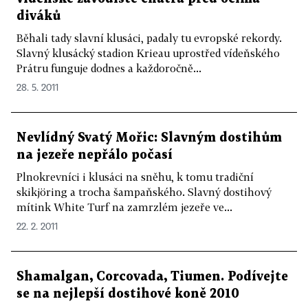
diváků
Běhali tady slavní klusáci, padaly tu evropské rekordy.
Slavný klusácký stadion Krieau uprostřed vídeňského
Prátru funguje dodnes a každoročně...
28. 5. 2011
Nevlídný Svatý Mořic: Slavným dostihům
na jezeře nepřálo počasí
Plnokrevníci i klusáci na sněhu, k tomu tradiční
skikjöring a trocha šampaňského. Slavný dostihový
mítink White Turf na zamrzlém jezeře ve...
22. 2. 2011
Shamalgan, Corcovada, Tiumen. Podívejte
se na nejlepší dostihové koně 2010