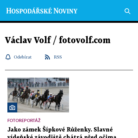
Václav Volf / fotovolf.com
Odebírat
RSS
FOTOREPORTÁŽ
Jako zámek Šípkové Růženky. Slavné
vídeňské závodiště chátrá před očima