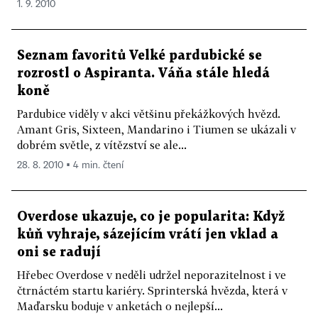
1. 9. 2010
Seznam favoritů Velké pardubické se
rozrostl o Aspiranta. Váňa stále hledá
koně
Pardubice viděly v akci většinu překážkových hvězd.
Amant Gris, Sixteen, Mandarino i Tiumen se ukázali v
dobrém světle, z vítězství se ale...
28. 8. 2010 ▪ 4 min. čtení
Overdose ukazuje, co je popularita: Když
kůň vyhraje, sázejícím vrátí jen vklad a
oni se radují
Hřebec Overdose v neděli udržel neporazitelnost i ve
čtrnáctém startu kariéry. Sprinterská hvězda, která v
Maďarsku boduje v anketách o nejlepší...