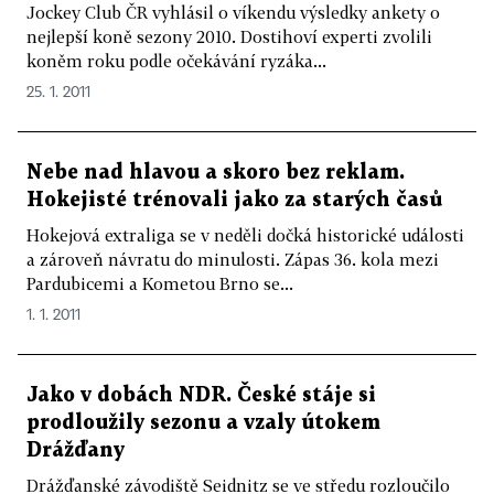
Jockey Club ČR vyhlásil o víkendu výsledky ankety o
nejlepší koně sezony 2010. Dostihoví experti zvolili
koněm roku podle očekávání ryzáka...
25. 1. 2011
Nebe nad hlavou a skoro bez reklam.
Hokejisté trénovali jako za starých časů
Hokejová extraliga se v neděli dočká historické události
a zároveň návratu do minulosti. Zápas 36. kola mezi
Pardubicemi a Kometou Brno se...
1. 1. 2011
Jako v dobách NDR. České stáje si
prodloužily sezonu a vzaly útokem
Drážďany
Drážďanské závodiště Seidnitz se ve středu rozloučilo