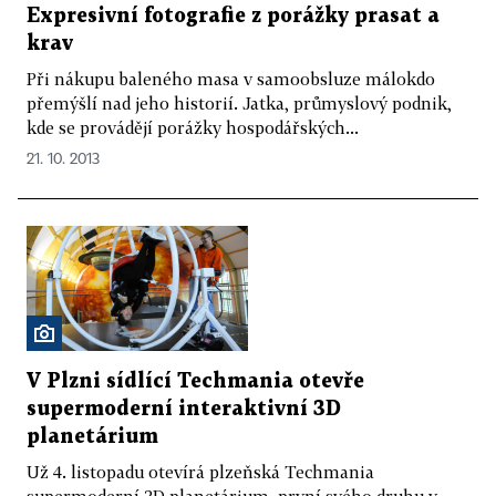
Expresivní fotografie z porážky prasat a
krav
Při nákupu baleného masa v samoobsluze málokdo
přemýšlí nad jeho historií. Jatka, průmyslový podnik,
kde se provádějí porážky hospodářských...
21. 10. 2013
V Plzni sídlící Techmania otevře
supermoderní interaktivní 3D
planetárium
Už 4. listopadu otevírá plzeňská Techmania
supermoderní 3D planetárium, první svého druhu v