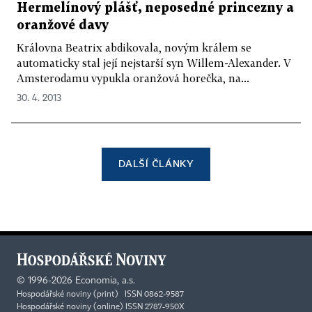
Hermelínový plášť, neposedné princezny a
oranžové davy
Královna Beatrix abdikovala, novým králem se
automaticky stal její nejstarší syn Willem-Alexander. V
Amsterodamu vypukla oranžová horečka, na...
30. 4. 2013
DALŠÍ ČLÁNKY
©
1996-2026
Economia, a.s.
Hospodářské noviny (print) ISSN 0862-9587
Hospodářské noviny (online) ISSN 2787-950X