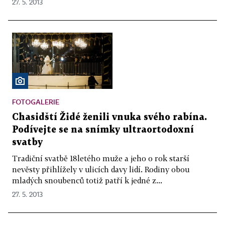
27. 5. 2013
FOTOGALERIE
Chasidští Židé ženili vnuka svého rabína.
Podívejte se na snímky ultraortodoxní
svatby
Tradiční svatbě 18letého muže a jeho o rok starší
nevěsty přihlížely v ulicích davy lidí. Rodiny obou
mladých snoubenců totiž patří k jedné z...
27. 5. 2013