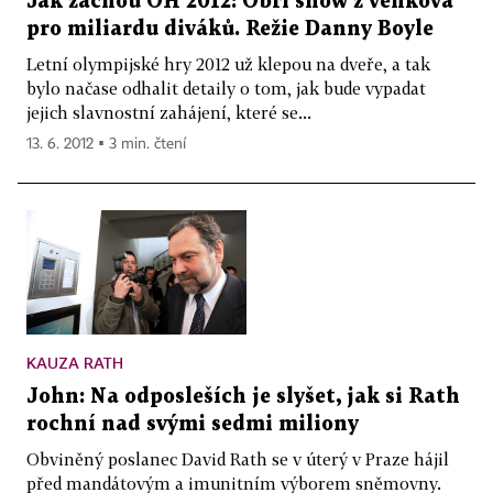
Jak začnou OH 2012: Obří show z venkova
pro miliardu diváků. Režie Danny Boyle
Letní olympijské hry 2012 už klepou na dveře, a tak
bylo načase odhalit detaily o tom, jak bude vypadat
jejich slavnostní zahájení, které se...
13. 6. 2012 ▪ 3 min. čtení
KAUZA RATH
John: Na odposleších je slyšet, jak si Rath
rochní nad svými sedmi miliony
Obviněný poslanec David Rath se v úterý v Praze hájil
před mandátovým a imunitním výborem sněmovny.