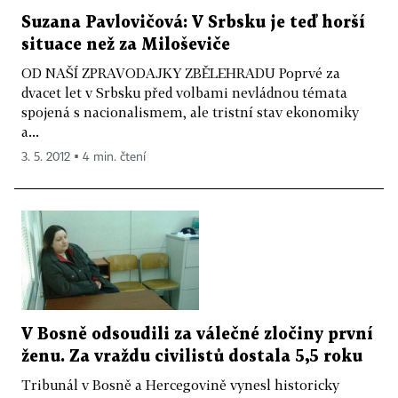
Suzana Pavlovičová: V Srbsku je teď horší
situace než za Miloševiče
OD NAŠÍ ZPRAVODAJKY ZBĚLEHRADU Poprvé za
dvacet let v Srbsku před volbami nevládnou témata
spojená s nacionalismem, ale tristní stav ekonomiky
a...
3. 5. 2012 ▪ 4 min. čtení
V Bosně odsoudili za válečné zločiny první
ženu. Za vraždu civilistů dostala 5,5 roku
Tribunál v Bosně a Hercegovině vynesl historicky