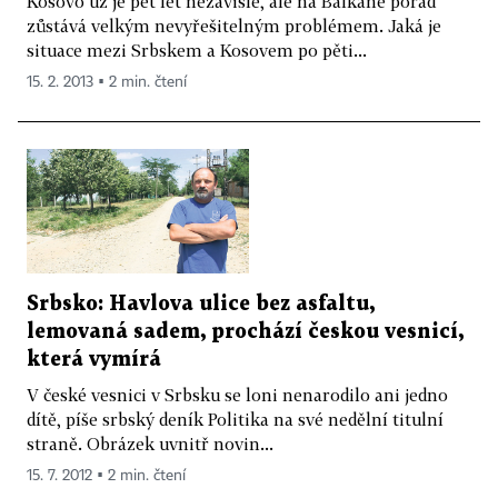
Kosovo už je pět let nezávislé, ale na Balkáně pořád
zůstává velkým nevyřešitelným problémem. Jaká je
situace mezi Srbskem a Kosovem po pěti...
15. 2. 2013 ▪ 2 min. čtení
Srbsko: Havlova ulice bez asfaltu,
lemovaná sadem, prochází českou vesnicí,
která vymírá
V české vesnici v Srbsku se loni nenarodilo ani jedno
dítě, píše srbský deník Politika na své nedělní titulní
straně. Obrázek uvnitř novin...
15. 7. 2012 ▪ 2 min. čtení