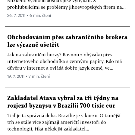
Blízkého východu dosud spíše vyhýbali. S
prohlubujícími se problémy jihoevropských firem na...
26. 7. 2011 ▪ 6 min. čtení
Obchodováním přes zahraničního brokera
lze výrazně ušetřit
Jak na zahraniční burzy? Rovnou z obýváku přes
internetového obchodníka s cennými papíry. Kdo má
důvěru v internet a ovládá dobře jazyk země, ve...
19. 7. 2011 ▪ 7 min. čtení
Zakladatel Ataxa vybral za tři týdny na
rozjezd byznysu v Brazílii 700 tisíc eur
Teď je ta správná doba. Brazílie je v kurzu. O tamější
trh se stále více zajímají američtí investoři do
technologií, říká někdejší zakladatel...