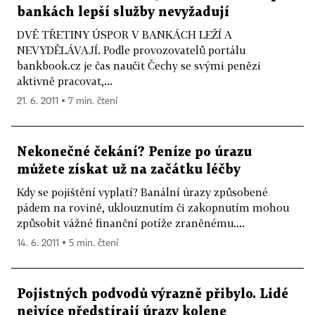
bankách lepší služby nevyžadují
DVĚ TŘETINY ÚSPOR V BANKÁCH LEŽÍ A
NEVYDĚLÁVAJÍ. Podle provozovatelů portálu
bankbook.cz je čas naučit Čechy se svými penězi
aktivně pracovat,...
21. 6. 2011 ▪ 7 min. čtení
Nekonečné čekání? Peníze po úrazu
můžete získat už na začátku léčby
Kdy se pojištění vyplatí? Banální úrazy způsobené
pádem na rovině, uklouznutím či zakopnutím mohou
způsobit vážné finanční potíže zraněnému....
14. 6. 2011 ▪ 5 min. čtení
Pojistných podvodů výrazně přibylo. Lidé
nejvíce předstírají úrazy kolene