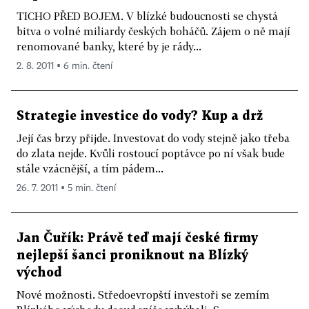
TICHO PŘED BOJEM. V blízké budoucnosti se chystá
bitva o volné miliardy českých boháčů. Zájem o ně mají
renomované banky, které by je rády...
2. 8. 2011 ▪ 6 min. čtení
Strategie investice do vody? Kup a drž
Její čas brzy přijde. Investovat do vody stejně jako třeba
do zlata nejde. Kvůli rostoucí poptávce po ní však bude
stále vzácnější, a tím pádem...
26. 7. 2011 ▪ 5 min. čtení
Jan Čuřík: Právě teď mají české firmy
nejlepší šanci proniknout na Blízký
východ
Nové možnosti. Středoevropští investoři se zemím