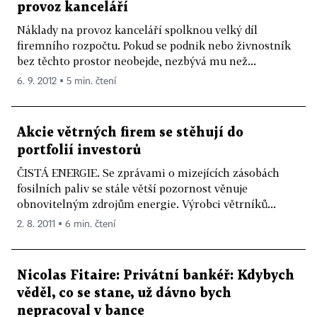
provoz kanceláří
Náklady na provoz kanceláří spolknou velký díl
firemního rozpočtu. Pokud se podnik nebo živnostník
bez těchto prostor neobejde, nezbývá mu než...
6. 9. 2012 ▪ 5 min. čtení
Akcie větrných firem se stěhují do
portfolií investorů
ČISTÁ ENERGIE. Se zprávami o mizejících zásobách
fosilních paliv se stále větší pozornost věnuje
obnovitelným zdrojům energie. Výrobci větrníků...
2. 8. 2011 ▪ 6 min. čtení
Nicolas Fitaire: Privátní bankéř: Kdybych
věděl, co se stane, už dávno bych
nepracoval v bance