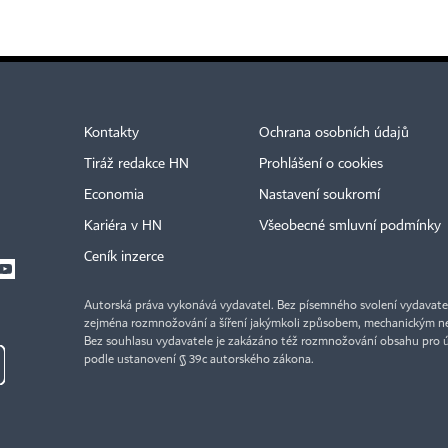
Kontakty
Ochrana osobních údajů
Tiráž redakce HN
Prohlášení o cookies
Economia
Nastavení soukromí
Kariéra v HN
Všeobecné smluvní podmínky
Ceník inzerce
Autorská práva vykonává vydavatel. Bez písemného svolení vydavatele 
zejména rozmnožování a šíření jakýmkoli způsobem, mechanickým ne
Bez souhlasu vydavatele je zakázáno též rozmnožování obsahu pro 
podle ustanovení § 39c autorského zákona.