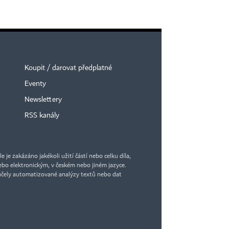
Koupit / darovat předplatné
Eventy
Newslettery
RSS kanály
je zakázáno jakékoli užití částí nebo celku díla,
bo elektronickým, v českém nebo jiném jazyce.
účely automatizované analýzy textů nebo dat