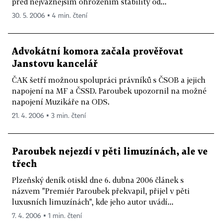
před nejvážnějším ohrožením stability od...
30. 5. 2006 ▪ 4 min. čtení
Advokátní komora začala prověřovat
Janstovu kancelář
ČAK šetří možnou spolupráci právníků s ČSOB a jejich
napojení na MF a ČSSD. Paroubek upozornil na možné
napojení Muzikáře na ODS.
21. 4. 2006 ▪ 3 min. čtení
Paroubek nejezdí v pěti limuzínách, ale ve
třech
Plzeňský deník otiskl dne 6. dubna 2006 článek s
názvem "Premiér Paroubek překvapil, přijel v pěti
luxusních limuzínách", kde jeho autor uvádí...
7. 4. 2006 ▪ 1 min. čtení