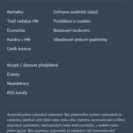
Kontakty
Ochrana osobních údajů
Tiráž redakce HN
Prohlášení o cookies
Economia
Nastavení soukromí
Kariéra v HN
Všeobecné smluvní podmínky
Ceník inzerce
Koupit / darovat předplatné
Eventy
Newslettery
RSS kanály
Autorská práva vykonává vydavatel. Bez písemného svolení vydavatele je
zakázáno jakékoli užití částí nebo celku díla, zejména rozmnožování a šíření
jakýmkoli způsobem, mechanickým nebo elektronickým, v českém nebo
jiném jazyce. Bez souhlasu vydavatele je zakázáno též rozmnožování