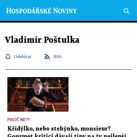
Vladimír Poštulka
Odebírat
RSS
PROČ NE?!
Křidýlko, nebo stehýnko, monsieur?
Gourmet kritici dávají tipy na ty nejlepší