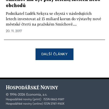
obchodů
Podnikatel Luděk Sekyra se chystá v následujících
letech investovat až 15 miliard korun do výstavby nové
městské čtvrti na pražském Smíchově....
20. 11. 2017
DALŠÍ ČLÁNKY
©
1996-2026
Economia, a.s.
Hospodářské noviny (print) ISSN 0862-9587
Hospodářské noviny (online) ISSN 2787-950X