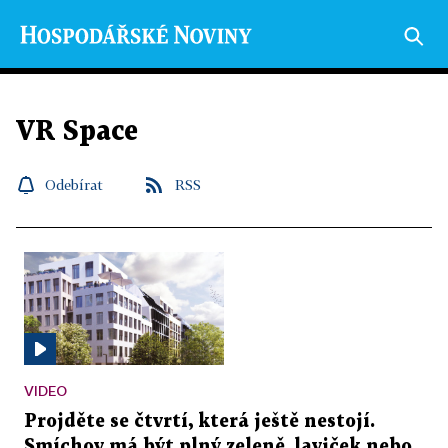
VR Space
Odebírat
RSS
VIDEO
Projděte se čtvrtí, která ještě nestojí.
Smíchov má být plný zeleně, laviček nebo