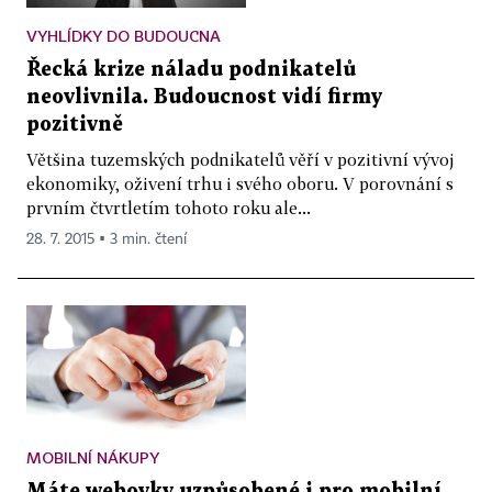
VYHLÍDKY DO BUDOUCNA
Řecká krize náladu podnikatelů
neovlivnila. Budoucnost vidí firmy
pozitivně
Většina tuzemských podnikatelů věří v pozitivní vývoj
ekonomiky, oživení trhu i svého oboru. V porovnání s
prvním čtvrtletím tohoto roku ale...
28. 7. 2015 ▪ 3 min. čtení
MOBILNÍ NÁKUPY
Máte webovky uzpůsobené i pro mobilní