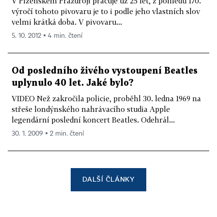
V Plzeňském Prazdroji pracuje už 25 let, z pohledu 170.
výročí tohoto pivovaru je to i podle jeho vlastních slov
velmi krátká doba. V pivovaru...
5. 10. 2012 ▪ 4 min. čtení
Od posledního živého vystoupení Beatles
uplynulo 40 let. Jaké bylo?
VIDEO Než zakročila policie, proběhl 30. ledna 1969 na
střeše londýnského nahrávacího studia Apple
legendární poslední koncert Beatles. Odehrál...
30. 1. 2009 ▪ 2 min. čtení
DALŠÍ ČLÁNKY