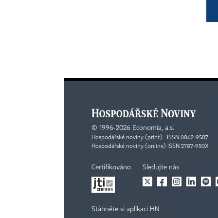
©
1996-2026
Economia, a.s.
Hospodářské noviny (print) ISSN 0862-9587
Hospodářské noviny (online) ISSN 2787-950X
Certifikováno
Sledujte nás
Stáhněte si aplikaci HN