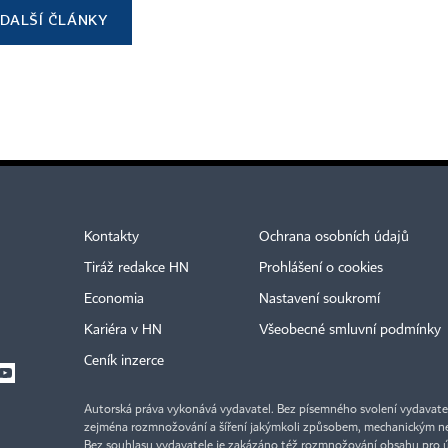
DALŠÍ ČLÁNKY
Kontakty
Ochrana osobních údajů
Tiráž redakce HN
Prohlášení o cookies
Economia
Nastavení soukromí
Kariéra v HN
Všeobecné smluvní podmínky
Ceník inzerce
Autorská práva vykonává vydavatel. Bez písemného svolení vydavatele 
zejména rozmnožování a šíření jakýmkoli způsobem, mechanickým ne
Bez souhlasu vydavatele je zakázáno též rozmnožování obsahu pro 