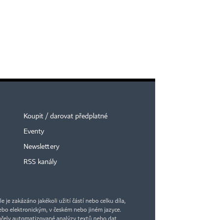
Koupit / darovat předplatné
Eventy
Newslettery
RSS kanály
je zakázáno jakékoli užití částí nebo celku díla,
bo elektronickým, v českém nebo jiném jazyce.
účely automatizované analýzy textů nebo dat