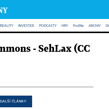
REALITY
INVESTICE
PODCASTY
HRY
PročNe
ARCHIV
D
mmons - SehLax (CC
DALŠÍ ČLÁNKY