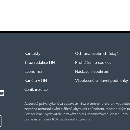
Kontakty
Ochrana osobních údajů
Tiráž redakce HN
Prohlášení o cookies
Economia
Nastavení soukromí
Kariéra v HN
Všeobecné smluvní podmínky
Ceník inzerce
Autorská práva vykonává vydavatel. Bez písemného svolení vydavatele 
zejména rozmnožování a šíření jakýmkoli způsobem, mechanickým ne
Bez souhlasu vydavatele je zakázáno též rozmnožování obsahu pro 
podle ustanovení § 39c autorského zákona.