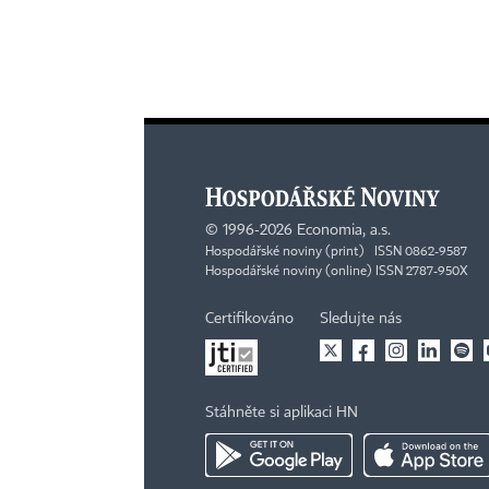
©
1996-2026
Economia, a.s.
Hospodářské noviny (print) ISSN 0862-9587
Hospodářské noviny (online) ISSN 2787-950X
Certifikováno
Sledujte nás
Stáhněte si aplikaci HN