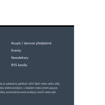
Koupit / darovat předplatné
Eventy
Newslettery
RSS kanály
je zakázáno jakékoli užití částí nebo celku díla,
bo elektronickým, v českém nebo jiném jazyce.
účely automatizované analýzy textů nebo dat