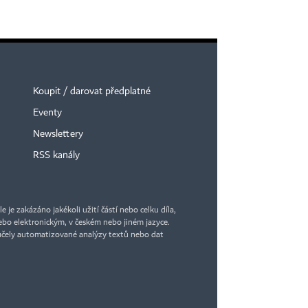
Koupit / darovat předplatné
Eventy
Newslettery
RSS kanály
je zakázáno jakékoli užití částí nebo celku díla,
bo elektronickým, v českém nebo jiném jazyce.
účely automatizované analýzy textů nebo dat