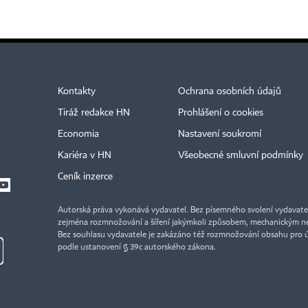
Kontakty
Ochrana osobních údajů
Tiráž redakce HN
Prohlášení o cookies
Economia
Nastavení soukromí
Kariéra v HN
Všeobecné smluvní podmínky
Ceník inzerce
Autorská práva vykonává vydavatel. Bez písemného svolení vydavatele 
zejména rozmnožování a šíření jakýmkoli způsobem, mechanickým ne
Bez souhlasu vydavatele je zakázáno též rozmnožování obsahu pro 
podle ustanovení § 39c autorského zákona.