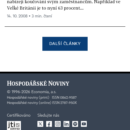
nabízejí koučování svým zaměstnancům. Například ve
Velké Británii je to nyní 63 procent...
14. 10. 2008 ▪ 3 min. čtení
DALŠÍ ČLÁNKY
©
1996-2026
Economia, a.s.
Hospodářské noviny (print) ISSN 0862-9587
Hospodářské noviny (online) ISSN 2787-950X
Certifikováno
Sledujte nás