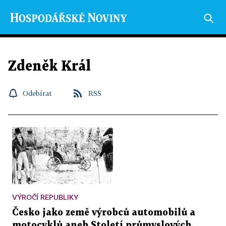
Zdeněk Král
Odebírat
RSS
VÝROČÍ REPUBLIKY
Česko jako země výrobců automobilů a
motocyklů aneb Století průmyslových