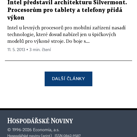
Intel představil architekturu Silvermont.
Procesorům pro tablety a telefony přidá
výkon
Intel u levných procesorů pro mobilní zařízení nasadí
technologie, které dosud nabízel jen u špičkových
modelů pro výkoné stroje. Do boje s...
11. 5. 2013 ▪ 3 min. čtení
DALŠÍ ČLÁNKY
©
1996-2026
Economia, a.s.
Hospodářské noviny (print) ISSN 0862-9587