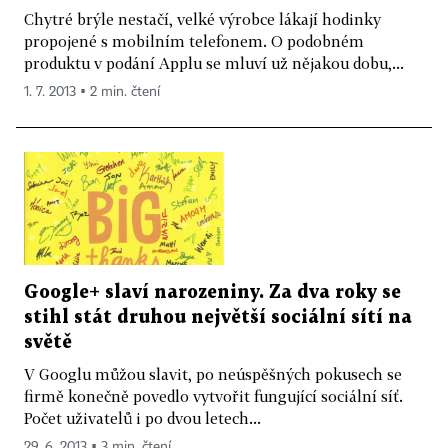
Chytré brýle nestačí, velké výrobce lákají hodinky
propojené s mobilním telefonem. O podobném
produktu v podání Applu se mluví už nějakou dobu,...
1. 7. 2013 ▪ 2 min. čtení
Google+ slaví narozeniny. Za dva roky se
stihl stát druhou největší sociální sítí na
světě
V Googlu můžou slavit, po neúspěšných pokusech se
firmě konečně povedlo vytvořit fungující sociální síť.
Počet uživatelů i po dvou letech...
29. 6. 2013 ▪ 3 min. čtení