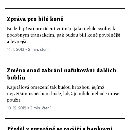
Zpráva pro bílé koně
Bude-li příští prezident vnímán jako někdo svolný k
podobným transakcím, pak budou bílí koně povolnější
a levnější.
14. 1. 2013 ▪ 2 min. čtení
Změna snad zabrání nafukování dalších
bublin
Kapitálová omezení tak budou hrozbou, jejímž
největším úspěchem bude, když je nikdo nebude muset
použít.
10. 12. 2012 ▪ 3 min. čtení
Předěl v eurozóně se rozšíří s bankovní