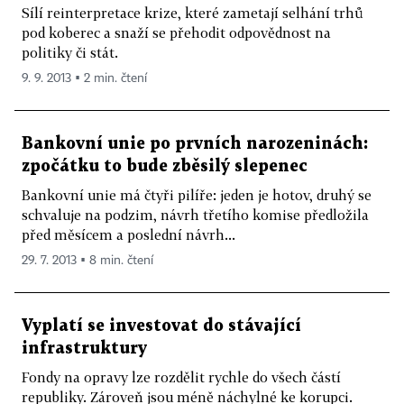
Sílí reinterpretace krize, které zametají selhání trhů
pod koberec a snaží se přehodit odpovědnost na
politiky či stát.
9. 9. 2013 ▪ 2 min. čtení
Bankovní unie po prvních narozeninách:
zpočátku to bude zběsilý slepenec
Bankovní unie má čtyři pilíře: jeden je hotov, druhý se
schvaluje na podzim, návrh třetího komise předložila
před měsícem a poslední návrh...
29. 7. 2013 ▪ 8 min. čtení
Vyplatí se investovat do stávající
infrastruktury
Fondy na opravy lze rozdělit rychle do všech částí
republiky. Zároveň jsou méně náchylné ke korupci.