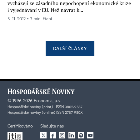
vycházejí ze zásadního nepochopení ekonomické krize
i vyjednávání v EU. Než návrat k...
5. 11. 2012 ▪ 3 min. čtení
DALŠÍ ČLÁNKY
©
1996-2026
Economia, a.s.
Hospodářské noviny (print) ISSN 0862-9587
Hospodářské noviny (online) ISSN 2787-950X
Certifikováno
Sledujte nás