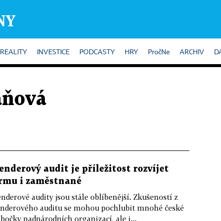
REALITY
INVESTICE
PODCASTY
HRY
PročNe
ARCHIV
D
áňová
enderový audit je příležitost rozvíjet
irmu i zaměstnané
nderové audity jsou stále oblíbenější. Zkušeností z
nderového auditu se mohou pochlubit mnohé české
bočky nadnárodních organizací, ale i...