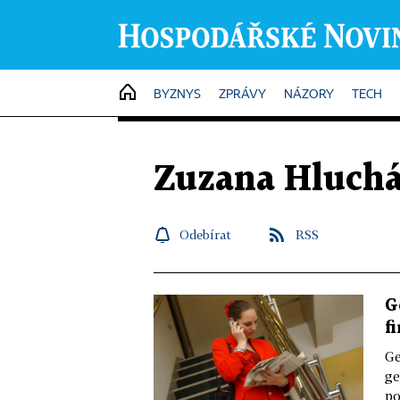
HOME
BYZNYS
ZPRÁVY
NÁZORY
TECH
Zuzana Hluch
Odebírat
RSS
G
f
Ge
ge
po