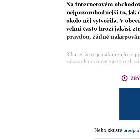
Na internetovém obchodov
nejpozoruhodnější to, jak
okolo něj vytvořila. V obe
velmi často hrozí jakási z
pravdou, žádné nakupován
Říká se, že to je nákup zajíce v
zákazník možnost zjistit o zboží.
ZBÝ
Nebo zkuste
předpla