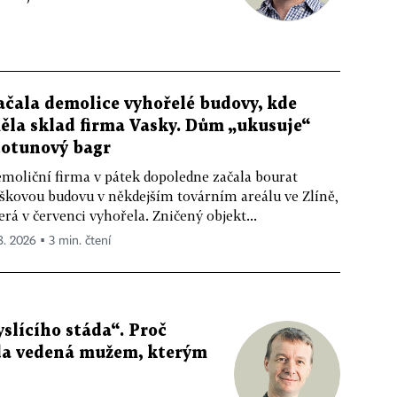
ačala demolice vyhořelé budovy, kde
ěla sklad firma Vasky. Dům „ukusuje“
totunový bagr
moliční firma v pátek dopoledne začala bourat
škovou budovu v někdejším továrním areálu ve Zlíně,
erá v červenci vyhořela. Zničený objekt...
 8. 2026 ▪ 3 min. čtení
slícího stáda“. Proč
da vedená mužem, kterým