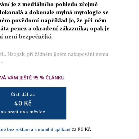
ání je z mediálního pohledu zřejmě
 dokonalá a dokonale mylná mytologie se
cném povědomí například je, že při něm
tráta peněz a okradení zákazníka; opak je
í není bezpečnější.
 pytli. Naopak, při žádném jiném nakupování nemá
..
VÁ VÁM JEŠTĚ 95 % ČLÁNKU
Číst dál za
40 Kč
na první dva měsíce
za 80 Kč.
tné bez reklam a s mobilní aplikací