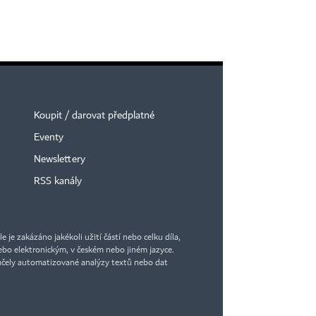
Koupit / darovat předplatné
Eventy
Newslettery
RSS kanály
je zakázáno jakékoli užití částí nebo celku díla,
bo elektronickým, v českém nebo jiném jazyce.
účely automatizované analýzy textů nebo dat