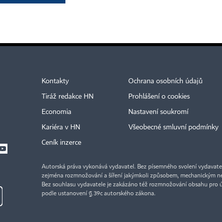
Kontakty
Ochrana osobních údajů
Tiráž redakce HN
Prohlášení o cookies
Economia
Nastavení soukromí
Kariéra v HN
Všeobecné smluvní podmínky
Ceník inzerce
Autorská práva vykonává vydavatel. Bez písemného svolení vydavatele 
zejména rozmnožování a šíření jakýmkoli způsobem, mechanickým ne
Bez souhlasu vydavatele je zakázáno též rozmnožování obsahu pro 
podle ustanovení § 39c autorského zákona.