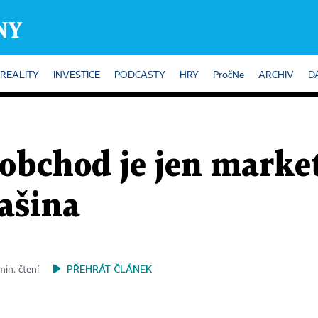
REALITY
INVESTICE
PODCASTY
HRY
PročNe
ARCHIV
D
obchod je jen marke
ašina
PŘEHRÁT ČLÁNEK
min. čtení