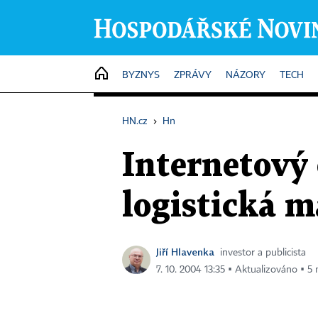
HOME
BYZNYS
ZPRÁVY
NÁZORY
TECH
HN.cz
›
Hn
Internetový 
logistická m
Jiří Hlavenka
investor a publicista
7. 10. 2004 13:35 ▪ Aktualizováno ▪ 5 