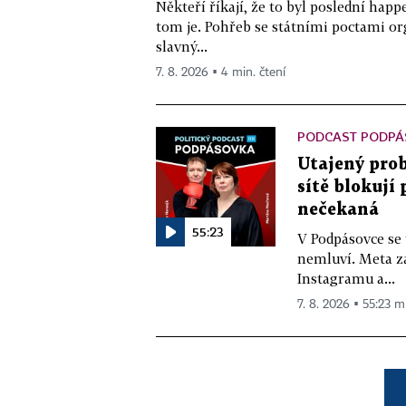
Někteří říkají, že to byl poslední ha
tom je. Pohřeb se státními poctami o
slavný...
7. 8. 2026 ▪ 4 min. čtení
PODCAST PODPÁ
Utajený prob
sítě blokují
nečekaná
55:23
V Podpásovce se
nemluví. Meta z
Instagramu a...
7. 8. 2026 ▪ 55:23 m