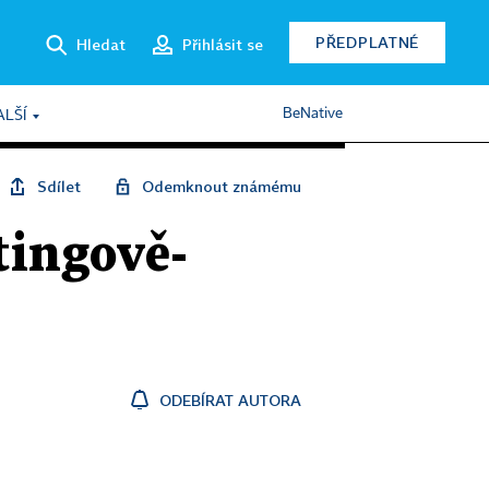
PŘEDPLATNÉ
Hledat
Přihlásit se
BeNative
ALŠÍ
Sdílet
Odemknout známému
tingově-
ODEBÍRAT AUTORA