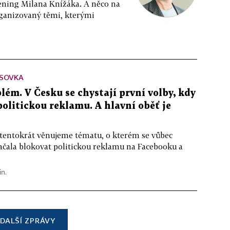
ppening Milana Knížáka. A něco na
rganizovaný těmi, kterými
SOVKA
lém. V Česku se chystají první volby, kdy
 politickou reklamu. A hlavní oběť je
 tentokrát věnujeme tématu, o kterém se vůbec
ačala blokovat politickou reklamu na Facebooku a
in.
DALŠÍ ZPRÁVY