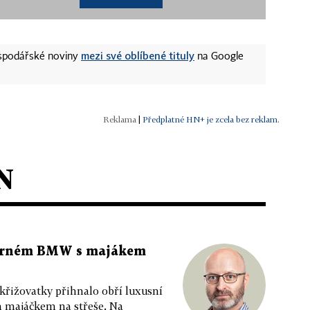
mezi své oblíbené tituly
ospodářské noviny
na Google
|
Předplatné HN+ je zcela bez reklam.
N
 černém BMW s majákem
 křižovatky přihnalo obří luxusní
m majáčkem na střeše. Na