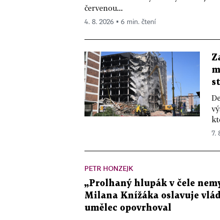
červenou...
4. 8. 2026 ▪ 6 min. čtení
Z
m
s
De
vý
kt
7.
PETR HONZEJK
„Prolhaný hlupák v čele nemy
Milana Knížáka oslavuje vlá
umělec opovrhoval