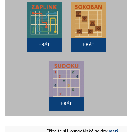
HRÁT
HRÁT
HRÁT
mezi
Přidejte si Hospodářské noviny