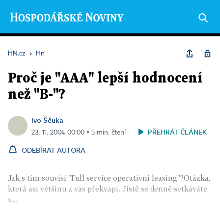
HN.cz
›
Hn
Proč je "AAA" lepší hodnocení
než "B-"?
Ivo Ščuka
PŘEHRÁT ČLÁNEK
23. 11. 2004 00:00 ▪ 5 min. čtení
ODEBÍRAT AUTORA
Jak s tím souvisí "Full service operativní leasing"?Otázka,
která asi většinu z vás překvapí. Jistě se denně setkáváte
s...