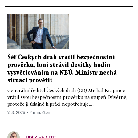
Šéf Českých drah vrátil bezpečnostní
prověrku, loni strávil desítky hodin
vysvětlováním na NBÚ. Ministr nechá
situaci prověřit
Generální ředitel Českých drah (ČD) Michal Krapinec
vrátil svou bezpečnostní prověrku na stupeň Důvěrné,
protože ji údajně k práci nepotřebuje....
7. 8. 2026 ▪ 2 min. čtení
LUDĚK VAINERT