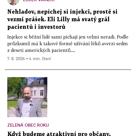
Nehladov, nepíchej si injekci, prostě si
vezmi prášek. Eli Lilly má svatý grál
pacientů i investorů
Injekce si běžní lidé sami píchají jen velmi neradi. Podle
průzkumů má k takové formě užívání léků averzi sedm
z deseti amerických pacientů....
7. 8. 2026 ▪ 4 min. čtení
ZELENÁ OBEC ROKU
Když budeme atraktivní pro občany,