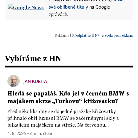
své oblíbené tituly
na Google
zprávách.
|
Předplatné HN+ je zcela bez reklam.
Vybíráme z HN
JAN KUBITA
Hledá se papaláš. Kdo jel v černém BMW s
majákem skrze „Turkovu“ křižovatku?
Před několika dny se do jedné pražské křižovatky
přihnalo obří luxusní BMW se začerněnými skly a
blikajícím majáčkem na střeše. Na červenou...
4. 8. 2026 ▪ 6 min. čtení