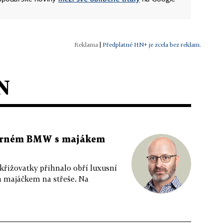
|
Předplatné HN+ je zcela bez reklam.
N
 černém BMW s majákem
 křižovatky přihnalo obří luxusní
m majáčkem na střeše. Na