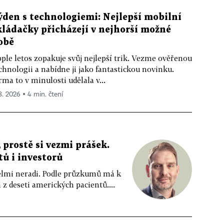
ýden s technologiemi: Nejlepší mobilní
kládačky přicházejí v nejhorší možné
obě
ple letos zopakuje svůj nejlepší trik. Vezme ověřenou
chnologii a nabídne ji jako fantastickou novinku.
rma to v minulosti udělala v...
 8. 2026 ▪ 4 min. čtení
 prostě si vezmi prášek.
tů i investorů
 velmi neradi. Podle průzkumů má k
z deseti amerických pacientů....