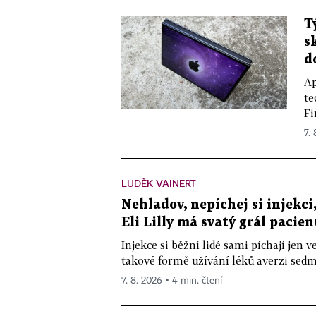
T
s
d
Ap
te
Fi
7.
LUDĚK VAINERT
Nehladov, nepíchej si injekci,
Eli Lilly má svatý grál pacien
Injekce si běžní lidé sami píchají jen
takové formě užívání léků averzi sedm 
7. 8. 2026 ▪ 4 min. čtení