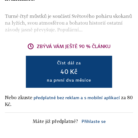
Turné čtyř můstků je součástí Světového poháru skokanů
na lyžích, svou atmosférou a bohatou historií ostatní
závody jasně převyšuje. Populární...
ZBÝVÁ VÁM JEŠTĚ 90 % ČLÁNKU
Číst dál za
40 Kč
na první dva měsíce
Nebo zkuste
za 80
předplatné bez reklam a s mobilní aplikací
Kč.
Máte již předplatné?
Přihlaste se