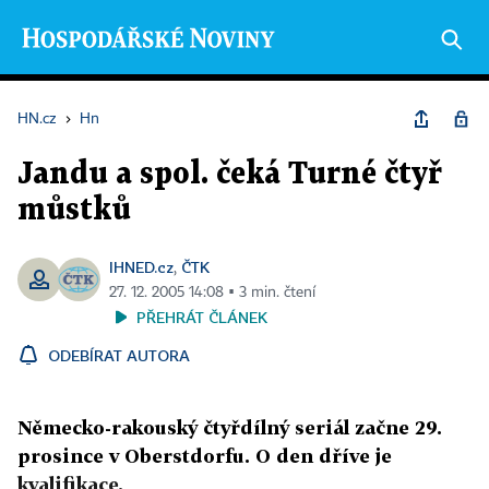
HN.cz
›
Hn
Jandu a spol. čeká Turné čtyř
můstků
IHNED.cz
ČTK
,
27. 12. 2005 14:08 ▪ 3 min. čtení
PŘEHRÁT ČLÁNEK
ODEBÍRAT AUTORA
Německo-rakouský čtyřdílný seriál začne 29.
prosince v Oberstdorfu. O den dříve je
kvalifikace.