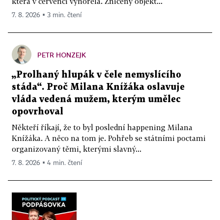
která v červenci vyhořela. Zničený objekt...
7. 8. 2026 ▪ 3 min. čtení
PETR HONZEJK
„Prolhaný hlupák v čele nemyslícího
stáda“. Proč Milana Knížáka oslavuje
vláda vedená mužem, kterým umělec
opovrhoval
Někteří říkají, že to byl poslední happening Milana
Knížáka. A něco na tom je. Pohřeb se státními poctami
organizovaný těmi, kterými slavný...
7. 8. 2026 ▪ 4 min. čtení