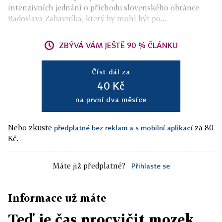
intenzivních jednání o příchodu slovenského obránce
Radoslava Zabavníka, který by mohl být po...
ZBÝVÁ VÁM JEŠTĚ 90 % ČLÁNKU
Číst dál za
40 Kč
na první dva měsíce
Nebo zkuste
za 80
předplatné bez reklam a s mobilní aplikací
Kč.
Máte již předplatné?
Přihlaste se
Informace už máte
Teď je čas procvičit mozek