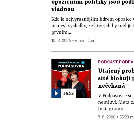
opozičními politiky jsou podle
vládnou
Kdo je nejvýraznějším lídrem opozic
přinesl výsledky, ze kterých by měl ji
prvním...
10. 8. 2026 ▪ 4 min. čtení
PODCAST PODPÁ
Utajený prob
sítě blokují
nečekaná
55:23
V Podpásovce se
nemluví. Meta z
Instagramu a...
7. 8. 2026 ▪ 55:23 m