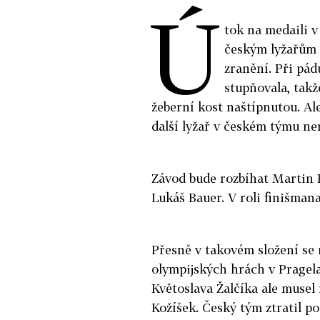
Ú
tok na medaili v
českým lyžařům 
zranění. Při pádu
stupňovala, takž
žeberní kost naštípnutou. A
další lyžař v českém týmu ne
Závod bude rozbíhat Martin 
Lukáš Bauer. V roli finišmana
Přesně v takovém složení se 
olympijských hrách v Pragel
Květoslava Žalčíka ale musel
Kožíšek. Český tým ztratil po