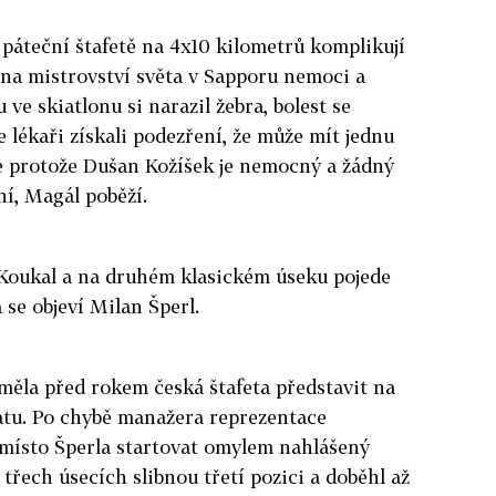
 páteční štafetě na 4x10 kilometrů komplikují
na mistrovství světa v Sapporu nemoci a
 ve skiatlonu si narazil žebra, bolest se
e lékaři získali podezření, že může mít jednu
le protože Dušan Kožíšek je nemocný a žádný
ní, Magál poběží.
Koukal a na druhém klasickém úseku pojede
 se objeví Milan Šperl.
měla před rokem česká štafeta představit na
atu. Po chybě manažera reprezentace
 místo Šperla startovat omylem nahlášený
 třech úsecích slibnou třetí pozici a doběhl až