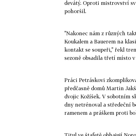
devátý. Oproti mistrovství s
pohoršil.
"Nakonec nám z různých takt
Koukalem a Bauerem na klasi
kontakt se soupeři," řekl tre
sezoně obsadila třetí místo v
Práci Petráskovi zkomplikova
předčasně domů Martin Jakš,
dvojic Kožíšek. V sobotním s
dny netrénoval a středeční b
ramenem a práškem proti bol
Titul ve štafetě obhajují Noro