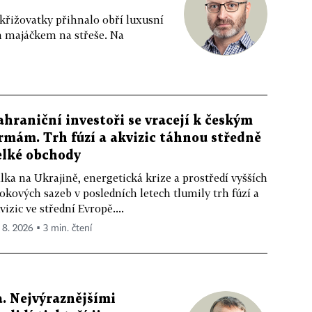
 křižovatky přihnalo obří luxusní
m majáčkem na střeše. Na
ahraniční investoři se vracejí k českým
irmám. Trh fúzí a akvizic táhnou středně
elké obchody
lka na Ukrajině, energetická krize a prostředí vyšších
okových sazeb v posledních letech tlumily trh fúzí a
vizic ve střední Evropě....
. 8. 2026 ▪ 3 min. čtení
. Nejvýraznějšími