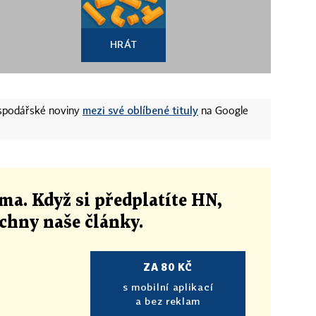
HRÁT
mezi své oblíbené tituly
ospodářské noviny
na Google
ma. Když si předplatíte HN,
echny naše články
.
ZA 80 KČ
s mobilní aplikací
a bez reklam