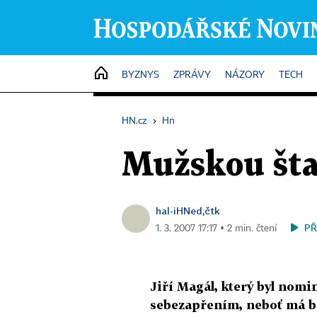
HOME
BYZNYS
ZPRÁVY
NÁZORY
TECH
HN.cz
›
Hn
Mužskou šta
hal-iHNed,čtk
PŘ
1. 3. 2007 17:17 ▪ 2 min. čtení
Jiří Magál, který byl nomi
sebezapřením, neboť má bo