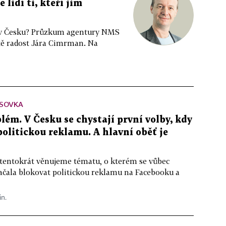
 lidí ti, kteří jim
e v Česku? Průzkum agentury NMS
stě radost Jára Cimrman. Na
SOVKA
lém. V Česku se chystají první volby, kdy
 politickou reklamu. A hlavní oběť je
 tentokrát věnujeme tématu, o kterém se vůbec
ačala blokovat politickou reklamu na Facebooku a
in.