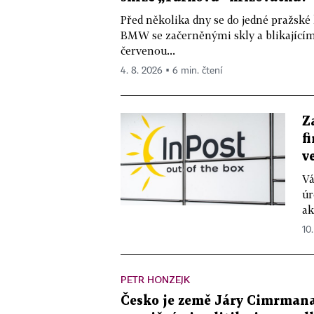
Před několika dny se do jedné pražské
BMW se začerněnými skly a blikající
červenou...
4. 8. 2026 ▪ 6 min. čtení
Z
f
v
Vá
úr
ak
10
PETR HONZEJK
Česko je země Járy Cimrmana