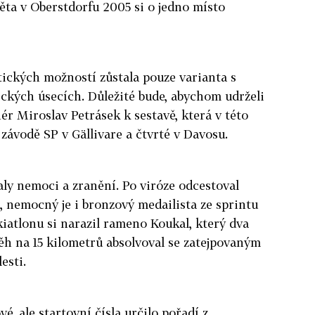
věta v Oberstdorfu 2005 si o jedno místo
ických možností zůstala pouze varianta s
ckých úsecích. Důležité bude, abychom udrželi
nér Miroslav Petrásek k sestavě, která v této
 závodě SP v Gällivare a čtvrté v Davosu.
ly nemoci a zranění. Po viróze odcestoval
 nemocný je i bronzový medailista ze sprintu
kiatlonu si narazil rameno Koukal, který dva
ěh na 15 kilometrů absolvoval se zatejpovaným
esti.
vé, ale startovní čísla určilo pořadí z