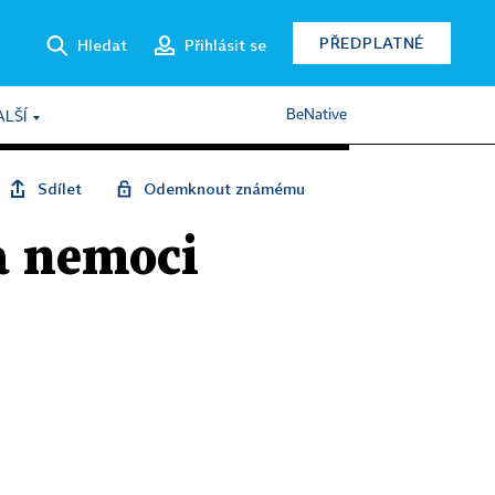
PŘEDPLATNÉ
Hledat
Přihlásit se
BeNative
ALŠÍ
Sdílet
Odemknout známému
a nemoci