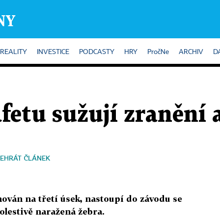
REALITY
INVESTICE
PODCASTY
HRY
PročNe
ARCHIV
D
fetu sužují zranění 
EHRÁT ČLÁNEK
nován na třetí úsek, nastoupí do závodu se
lestivě naražená žebra.