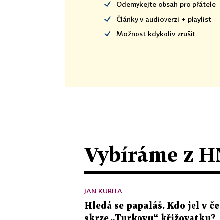
Odemykejte obsah pro přátele
Články v audioverzi + playlist
Možnost kdykoliv zrušit
Vybíráme z H
JAN KUBITA
Hledá se papaláš. Kdo jel v
skrze „Turkovu“ křižovatku?