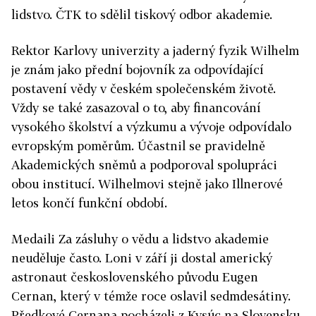
lidstvo. ČTK to sdělil tiskový odbor akademie.
Rektor Karlovy univerzity a jaderný fyzik Wilhelm
je znám jako přední bojovník za odpovídající
postavení vědy v českém společenském životě.
Vždy se také zasazoval o to, aby financování
vysokého školství a výzkumu a vývoje odpovídalo
evropským poměrům. Účastnil se pravidelně
Akademických sněmů a podporoval spolupráci
obou institucí. Wilhelmovi stejně jako Illnerové
letos končí funkční období.
Medaili Za zásluhy o vědu a lidstvo akademie
neuděluje často. Loni v září ji dostal americký
astronaut československého původu Eugen
Cernan, který v témže roce oslavil sedmdesátiny.
Předkové Cernana pocházeli z Kysúc na Slovensku