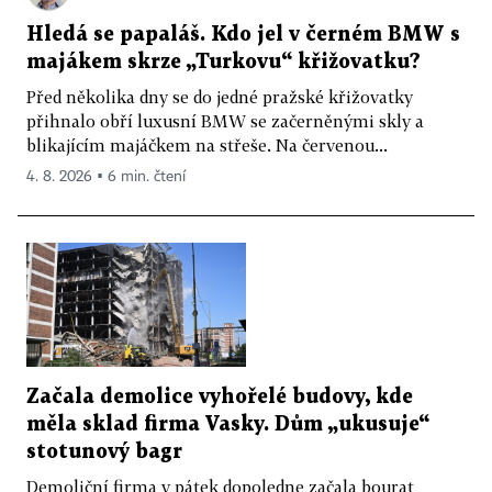
Hledá se papaláš. Kdo jel v černém BMW s
majákem skrze „Turkovu“ křižovatku?
Před několika dny se do jedné pražské křižovatky
přihnalo obří luxusní BMW se začerněnými skly a
blikajícím majáčkem na střeše. Na červenou...
4. 8. 2026 ▪ 6 min. čtení
Začala demolice vyhořelé budovy, kde
měla sklad firma Vasky. Dům „ukusuje“
stotunový bagr
Demoliční firma v pátek dopoledne začala bourat