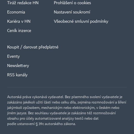
Tiráž redakce HN
Prohlášení o cookies
Economia
Nastavení soukromí
Kariéra v HN
Všeobecné smluvní podmínky
Ceník inzerce
Koupit / darovat předplatné
Eventy
Newslettery
RSS kanály
Autorská práva vykonává vydavatel. Bez písemného svolení vydavatele je
zakázáno jakékoli užití částí nebo celku díla, zejména rozmnožování a šíření
jakýmkoli způsobem, mechanickým nebo elektronickým, v českém nebo
jiném jazyce. Bez souhlasu vydavatele je zakázáno též rozmnožování
obsahu pro účely automatizované analýzy textů nebo dat
podle ustanovení § 39c autorského zákona.