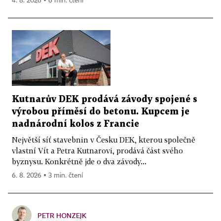
4. 8. 2026 ▪ 6 min. čtení
Kutnarův DEK prodává závody spojené s
výrobou příměsí do betonu. Kupcem je
nadnárodní kolos z Francie
Největší síť stavebnin v Česku DEK, kterou společně
vlastní Vít a Petra Kutnarovi, prodává část svého
byznysu. Konkrétně jde o dva závody...
6. 8. 2026 ▪ 3 min. čtení
PETR HONZEJK