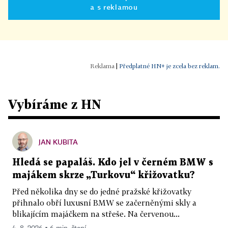
a s reklamou
|
Předplatné HN+ je zcela bez reklam.
Vybíráme z HN
JAN KUBITA
Hledá se papaláš. Kdo jel v černém BMW s
majákem skrze „Turkovu“ křižovatku?
Před několika dny se do jedné pražské křižovatky
přihnalo obří luxusní BMW se začerněnými skly a
blikajícím majáčkem na střeše. Na červenou...