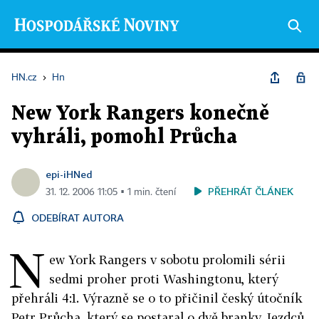
HN.cz
›
Hn
New York Rangers konečně
vyhráli, pomohl Průcha
epi-iHNed
PŘEHRÁT ČLÁNEK
31. 12. 2006 11:05 ▪ 1 min. čtení
ODEBÍRAT AUTORA
N
ew York Rangers v sobotu prolomili sérii
sedmi proher proti Washingtonu, který
přehráli 4:1. Výrazně se o to přičinil český útočník
Petr Průcha, který se postaral o dvě branky Jezdců