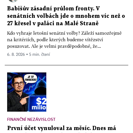
Babišův zásadní průlom fronty. V
senátních volbách jde o mnohem víc než o
27 křesel v paláci na Malé Straně
Kdo vyhraje letošní senátní volby? Záleží samozřejmě
na kritériích, podle kterých budeme vítězství
posuzovat. Ale je velmi pravděpodobné, že...
6. 8. 2026 ▪ 5 min. čtení
FINANČNÍ NEZÁVISLOST
První účet vynuloval za měsíc. Dnes má