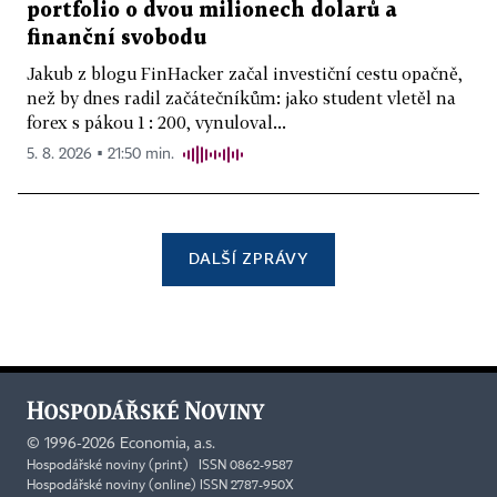
portfolio o dvou milionech dolarů a
finanční svobodu
Jakub z blogu FinHacker začal investiční cestu opačně,
než by dnes radil začátečníkům: jako student vletěl na
forex s pákou 1 : 200, vynuloval...
5. 8. 2026 ▪ 21:50 min.
DALŠÍ ZPRÁVY
©
1996-2026
Economia, a.s.
Hospodářské noviny (print) ISSN 0862-9587
Hospodářské noviny (online) ISSN 2787-950X