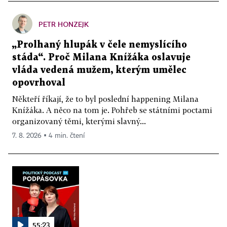
PETR HONZEJK
„Prolhaný hlupák v čele nemyslícího
stáda“. Proč Milana Knížáka oslavuje
vláda vedená mužem, kterým umělec
opovrhoval
Někteří říkají, že to byl poslední happening Milana
Knížáka. A něco na tom je. Pohřeb se státními poctami
organizovaný těmi, kterými slavný...
7. 8. 2026 ▪ 4 min. čtení
55:23