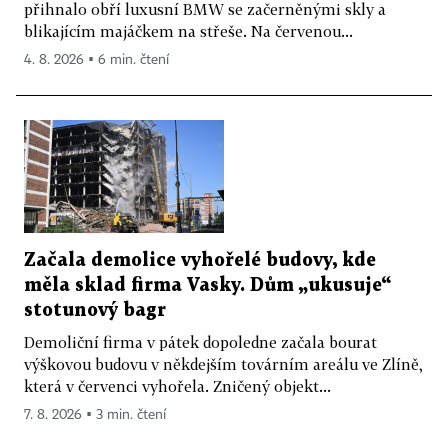
přihnalo obří luxusní BMW se začerněnými skly a
blikajícím majáčkem na střeše. Na červenou...
4. 8. 2026 ▪ 6 min. čtení
Začala demolice vyhořelé budovy, kde
měla sklad firma Vasky. Dům „ukusuje“
stotunový bagr
Demoliční firma v pátek dopoledne začala bourat
výškovou budovu v někdejším továrním areálu ve Zlíně,
která v červenci vyhořela. Zničený objekt...
7. 8. 2026 ▪ 3 min. čtení