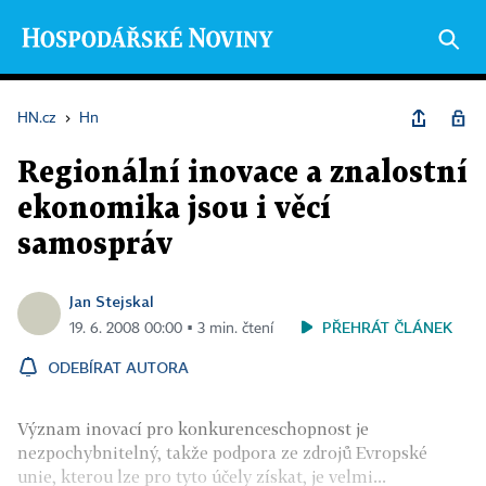
HN.cz
›
Hn
Regionální inovace a znalostní
ekonomika jsou i věcí
samospráv
Jan Stejskal
PŘEHRÁT ČLÁNEK
19. 6. 2008 00:00 ▪ 3 min. čtení
ODEBÍRAT AUTORA
Význam inovací pro konkurenceschopnost je
nezpochybnitelný, takže podpora ze zdrojů Evropské
unie, kterou lze pro tyto účely získat, je velmi...