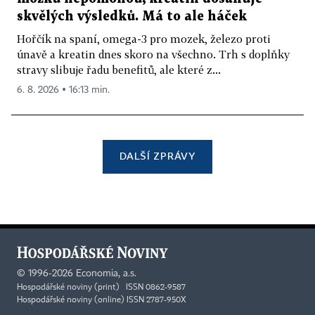
skvělých výsledků. Má to ale háček
Hořčík na spaní, omega-3 pro mozek, železo proti
únavě a kreatin dnes skoro na všechno. Trh s doplňky
stravy slibuje řadu benefitů, ale které z...
6. 8. 2026 ▪ 16:13 min.
DALŠÍ ZPRÁVY
©
1996-2026
Economia, a.s.
Hospodářské noviny (print) ISSN 0862-9587
Hospodářské noviny (online) ISSN 2787-950X