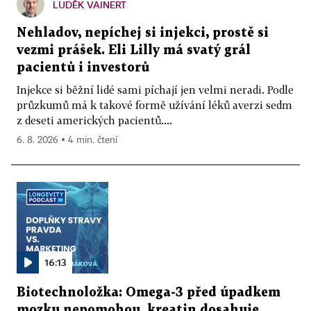
LUDĚK VAINERT
Nehladov, nepíchej si injekci, prostě si
vezmi prášek. Eli Lilly má svatý grál
pacientů i investorů
Injekce si běžní lidé sami píchají jen velmi neradi. Podle
průzkumů má k takové formě užívání léků averzi sedm
z deseti amerických pacientů....
6. 8. 2026 ▪ 4 min. čtení
16:13
Biotechnoložka: Omega-3 před úpadkem
mozku nepomohou, kreatin dosahuje