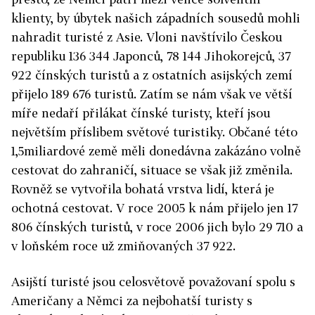
klienty, by úbytek našich západních sousedů mohli
nahradit turisté z Asie. Vloni navštívilo Českou
republiku 136 344 Japonců, 78 144 Jihokorejců, 37
922 čínských turistů a z ostatních asijských zemí
přijelo 189 676 turistů. Zatím se nám však ve větší
míře nedaří přilákat čínské turisty, kteří jsou
největším příslibem světové turistiky. Občané této
1,5miliardové země měli donedávna zakázáno volně
cestovat do zahraničí, situace se však již změnila.
Rovněž se vytvořila bohatá vrstva lidí, která je
ochotná cestovat. V roce 2005 k nám přijelo jen 17
806 čínských turistů, v roce 2006 jich bylo 29 710 a
v loňském roce už zmiňovaných 37 922.
Asijští turisté jsou celosvětově považovaní spolu s
Američany a Němci za nejbohatší turisty s