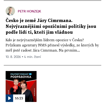
PETR HONZEJK
Česko je země Járy Cimrmana.
Nejvýraznějšími opozičními politiky jsou
podle lidí ti, kteří jim vládnou
Kdo je nejvýraznějším lídrem opozice v Česku?
Průzkum agentury NMS přinesl výsledky, ze kterých by
měl jistě radost Jára Cimrman. Na prvním...
10. 8. 2026 ▪ 4 min. čtení
55:23