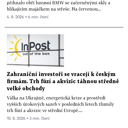
přihnalo obří luxusní BMW se začerněnými skly a
blikajícím majáčkem na střeše. Na červenou...
4. 8. 2026 ▪ 6 min. čtení
Zahraniční investoři se vracejí k českým
firmám. Trh fúzí a akvizic táhnou středně
velké obchody
Válka na Ukrajině, energetická krize a prostředí
vyšších úrokových sazeb v posledních letech tlumily
trh fúzí a akvizic ve střední Evropě....
10. 8. 2026 ▪ 3 min. čtení