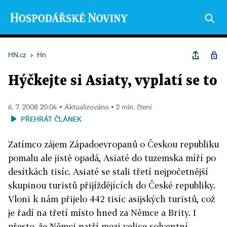
HN.cz
›
Hn
Hýčkejte si Asiaty, vyplatí se to
6. 7. 2008 20:04 ▪ Aktualizováno ▪ 2 min. čtení
PŘEHRÁT ČLÁNEK
Zatímco zájem Západoevropanů o Českou republiku
pomalu ale jistě opadá, Asiaté do tuzemska míří po
desítkách tisíc. Asiaté se stali třetí nejpočetnější
skupinou turistů přijíždějících do České republiky.
Vloni k nám přijelo 442 tisíc asijských turistů, což
je řadí na třetí místo hned za Němce a Brity. I
přesto, že Němci patří mezi velice solventní