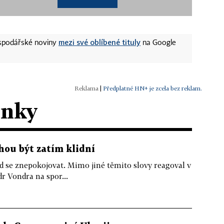
mezi své oblíbené tituly
ospodářské noviny
na Google
|
Předplatné HN+ je zcela bez reklam.
ánky
hou být zatím klidní
d se znepokojovat. Mimo jiné těmito slovy reagoval v
r Vondra na spor...