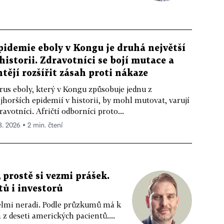
pidemie eboly v Kongu je druhá největší
 historii. Zdravotníci se bojí mutace a
htějí rozšířit zásah proti nákaze
rus eboly, který v Kongu způsobuje jednu z
jhorších epidemií v historii, by mohl mutovat, varují
ravotníci. Afričtí odborníci proto...
 8. 2026 ▪ 2 min. čtení
 prostě si vezmi prášek.
tů i investorů
 velmi neradi. Podle průzkumů má k
z deseti amerických pacientů....