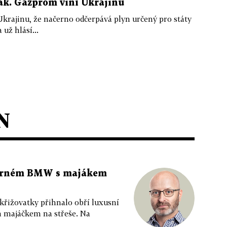
ak. Gazprom viní Ukrajinu
krajinu, že načerno odčerpává plyn určený pro státy
už hlásí...
N
 černém BMW s majákem
 křižovatky přihnalo obří luxusní
m majáčkem na střeše. Na