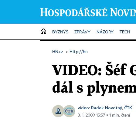
HOME
BYZNYS
ZPRÁVY
NÁZORY
TECH
HN.cz
›
Http://hn
VIDEO: Šéf 
dál s plyne
video: Radek Novotný
ČTK
,
3. 1. 2009 15:57 ▪ 1 min. čtení