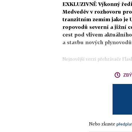
EXKLUZIVNĚ Výkonný ředit
Medveděv v rozhovoru pro i
tranzitním zemím jako je U
ropovodů severní a jižní 
cest pod vlivem aktuálníh
a stavbu nových plynovodů
Nejnovější verzi přehrávače Flash
ZBÝ
Nebo zkuste
předpla