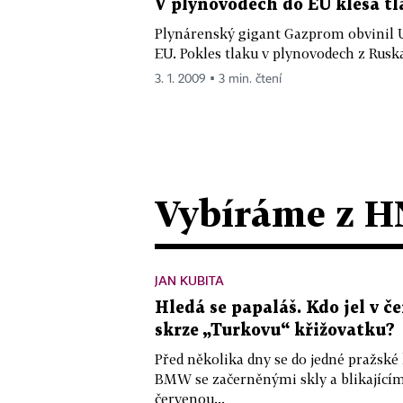
V plynovodech do EU klesá tl
Plynárenský gigant Gazprom obvinil U
EU. Pokles tlaku v plynovodech z Ruska 
3. 1. 2009 ▪ 3 min. čtení
Vybíráme z H
JAN KUBITA
Hledá se papaláš. Kdo jel v
skrze „Turkovu“ křižovatku?
Před několika dny se do jedné pražské
BMW se začerněnými skly a blikající
červenou...