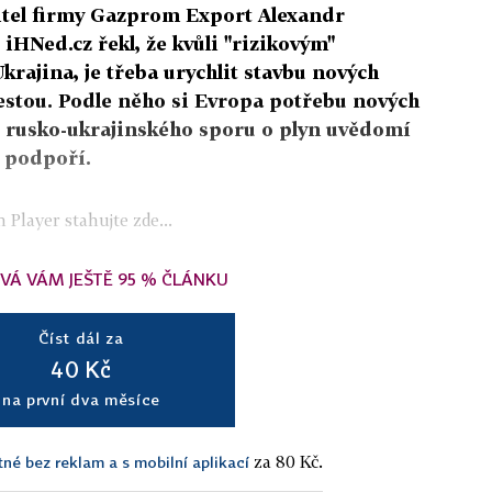
el firmy Gazprom Export Alexandr
HNed.cz řekl, že kvůli "rizikovým"
krajina, je třeba urychlit stavbu nových
cestou. Podle něho si Evropa potřebu nových
o rusko-ukrajinského sporu o plyn uvědomí
 podpoří.
 Player stahujte zde...
VÁ VÁM JEŠTĚ 95 % ČLÁNKU
Číst dál za
40 Kč
na první dva měsíce
za 80 Kč.
tné bez reklam a s mobilní aplikací