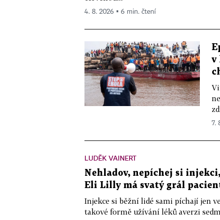
4. 8. 2026 ▪ 6 min. čtení
E
v
c
Vi
ne
zd
7.
LUDĚK VAINERT
Nehladov, nepíchej si injekci,
Eli Lilly má svatý grál pacien
Injekce si běžní lidé sami píchají jen
takové formě užívání léků averzi sedm 