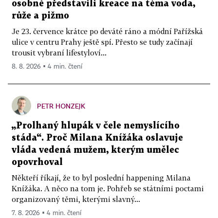
osobně představili kreace na téma voda,
růže a pižmo
Je 23. července krátce po deváté ráno a módní Pařížská
ulice v centru Prahy ještě spí. Přesto se tudy začínají
trousit vybraní lifestyloví...
8. 8. 2026 ▪ 4 min. čtení
PETR HONZEJK
„Prolhaný hlupák v čele nemyslícího
stáda“. Proč Milana Knížáka oslavuje
vláda vedená mužem, kterým umělec
opovrhoval
Někteří říkají, že to byl poslední happening Milana
Knížáka. A něco na tom je. Pohřeb se státními poctami
organizovaný těmi, kterými slavný...
7. 8. 2026 ▪ 4 min. čtení