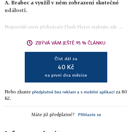
A. Brabec a využil v něm zobrazení skutečné
události.
Nejnovější verzi přehrávače Flash Player stahujte zde ...
ZBÝVÁ VÁM JEŠTĚ 95 % ČLÁNKU
Číst dál za
40 Kč
na první dva měsíce
Nebo zkuste
za 80
předplatné bez reklam a s mobilní aplikací
Kč.
Máte již předplatné?
Přihlaste se