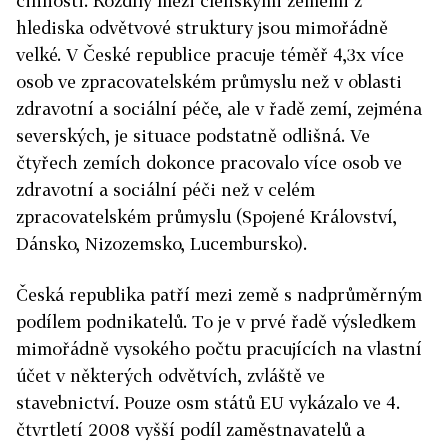
činnosti. Rozdíly mezi členskými zeměmi z
hlediska odvětvové struktury jsou mimořádně
velké. V České republice pracuje téměř 4,3x více
osob ve zpracovatelském průmyslu než v oblasti
zdravotní a sociální péče, ale v řadě zemí, zejména
severských, je situace podstatně odlišná. Ve
čtyřech zemích dokonce pracovalo více osob ve
zdravotní a sociální péči než v celém
zpracovatelském průmyslu (Spojené Království,
Dánsko, Nizozemsko, Lucembursko).
Česká republika patří mezi země s nadprůměrným
podílem podnikatelů. To je v prvé řadě výsledkem
mimořádně vysokého počtu pracujících na vlastní
účet v některých odvětvích, zvláště ve
stavebnictví. Pouze osm států EU vykázalo ve 4.
čtvrtletí 2008 vyšší podíl zaměstnavatelů a