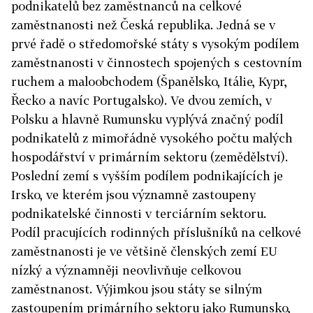
podnikatelů bez zaměstnanců na celkové
zaměstnanosti než Česká republika. Jedná se v
prvé řadě o středomořské státy s vysokým podílem
zaměstnanosti v činnostech spojených s cestovním
ruchem a maloobchodem (Španělsko, Itálie, Kypr,
Řecko a navíc Portugalsko). Ve dvou zemích, v
Polsku a hlavně Rumunsku vyplývá značný podíl
podnikatelů z mimořádně vysokého počtu malých
hospodářství v primárním sektoru (zemědělství).
Poslední zemí s vyšším podílem podnikajících je
Irsko, ve kterém jsou významně zastoupeny
podnikatelské činnosti v terciárním sektoru.
Podíl pracujících rodinných příslušníků na celkové
zaměstnanosti je ve většině členských zemí EU
nízký a významněji neovlivňuje celkovou
zaměstnanost. Výjimkou jsou státy se silným
zastoupením primárního sektoru jako Rumunsko,