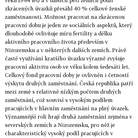
věku 15-64 let) a v dalších pěti zemích podíl
zkrácených úvazků přesáhl 40 % celkové ženské
zaměstnanosti. Možnost pracovat na zkrácenou
pracovní dobu je jeden ze sociálních aspektů, který
dlouhodobě ovlivňuje míru fertility a délku
aktivního pracovního života především v
Nizozemsku a v některých dalších zemích. Právě
časté využívání kratšího úvazku výrazně zvyšuje
pracovní aktivitu osob ve věku kolem šedesáti let.
Celkový fond pracovní doby je ovlivněn i četností
výskytu druhých zaměstnání. Česká republika patří
mezi země s relativně nízkým počtem druhých
zaměstnání, což souvisí s vysokým podílem
pracujících v hlavním zaměstnání na plný úvazek.
Významnější roli hrají druhá zaměstnání zejména v
severských zemích a Nizozemsku, pro něž je
charakteristický vysoký podíl pracujících v