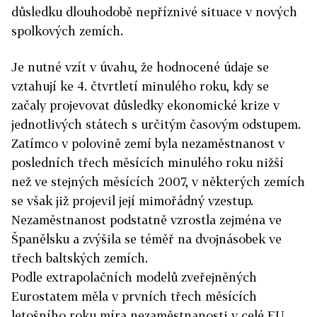
důsledku dlouhodobě nepříznivé situace v nových
spolkových zemích.
Je nutné vzít v úvahu, že hodnocené údaje se
vztahují ke 4. čtvrtletí minulého roku, kdy se
začaly projevovat důsledky ekonomické krize v
jednotlivých státech s určitým časovým odstupem.
Zatímco v polovině zemí byla nezaměstnanost v
posledních třech měsících minulého roku nižší
než ve stejných měsících 2007, v některých zemích
se však již projevil její mimořádný vzestup.
Nezaměstnanost podstatně vzrostla zejména ve
Španělsku a zvýšila se téměř na dvojnásobek ve
třech baltských zemích.
Podle extrapolačních modelů zveřejněných
Eurostatem měla v prvních třech měsících
letošního roku míra nezaměstnanosti v celé EU