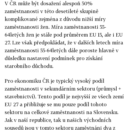
V ČR může být dosažení alespoň 50%
zaměstnanosti v této desetileté skupině
komplikované zejména z důvodu nižší míry
zaměstnanosti žen. Míra zaměstnanosti 55-
64letých žen je stále pod průměrem EU 15, ale i EU
27. Lze však předpokládat, že v dalších letech míra
zaměstnanosti 55-64letých dále poroste hlavně v
důsledku nastavení podmínek pro získání
starobního důchodu.
Pro ekonomiku ČR je typický vysoký podíl
zaměstnanosti v sekundárním sektoru (průmysl +
stavebnictví). Tento podíl je nejvyšší ze všech zemí
EU 27 a přibližuje se mu pouze podíl tohoto
sektoru na celkové zaměstnanosti na Slovensku.
Jak v naší republice, tak u našich východních
sousedů jsou v tomto sektoru zaměstnáni dva z