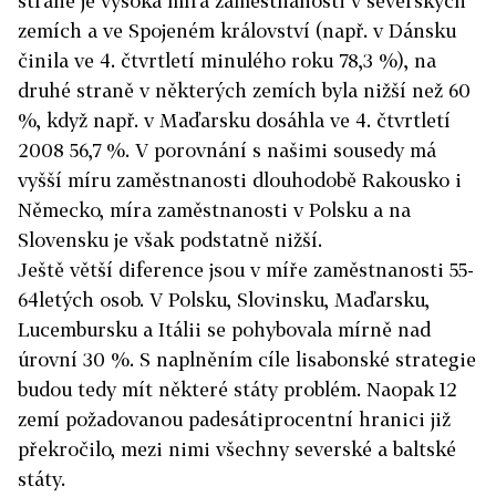
straně je vysoká míra zaměstnanosti v severských
zemích a ve Spojeném království (např. v Dánsku
činila ve 4. čtvrtletí minulého roku 78,3 %), na
druhé straně v některých zemích byla nižší než 60
%, když např. v Maďarsku dosáhla ve 4. čtvrtletí
2008 56,7 %. V porovnání s našimi sousedy má
vyšší míru zaměstnanosti dlouhodobě Rakousko i
Německo, míra zaměstnanosti v Polsku a na
Slovensku je však podstatně nižší.
Ještě větší diference jsou v míře zaměstnanosti 55-
64letých osob. V Polsku, Slovinsku, Maďarsku,
Lucembursku a Itálii se pohybovala mírně nad
úrovní 30 %. S naplněním cíle lisabonské strategie
budou tedy mít některé státy problém. Naopak 12
zemí požadovanou padesátiprocentní hranici již
překročilo, mezi nimi všechny severské a baltské
státy.