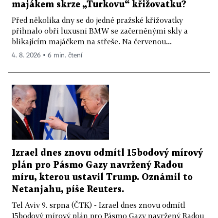
majákem skrze „Turkovu“ křižovatku?
Před několika dny se do jedné pražské křižovatky
přihnalo obří luxusní BMW se začerněnými skly a
blikajícím majáčkem na střeše. Na červenou...
4. 8. 2026 ▪ 6 min. čtení
Izrael dnes znovu odmítl 15bodový mírový
plán pro Pásmo Gazy navržený Radou
míru, kterou ustavil Trump. Oznámil to
Netanjahu, píše Reuters.
Tel Aviv 9. srpna (ČTK) - Izrael dnes znovu odmítl
15bodový mírový plán pro Pásmo Gazy navržený Radou