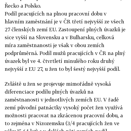
Řecko a Polsko.
Podíl pracujících na plnou pracovní dobu v
hlavním zaměstnání je v ČR třetí nejvyšší ze všech
27 členských zemí EU. Zastoupení plných úvazků je
sice vyšší na Slovensku a v Bulharsku, celková
míra zaměstnanosti je však v obou zemích
podprůměrná. Podíl mužů pracujících v ČR na plný
úvazek byl ve 4. čtvrtletí minulého roku druhý
nejvyšší z EU 27, u žen to byl šestý nejvyšší podíl.
Zvláště u žen se projevuje mimořádně vysoká
diferenciace podílu plných úvazků na
zaměstnanosti v jednotlivých zemích EU. V řadě
zemí původní patnáctky vysoký počet žen využívá
možnosti pracovat na zkrácenou pracovní dobu, a
to zejména v Nizozemsku (3/4 pracujících žen ve