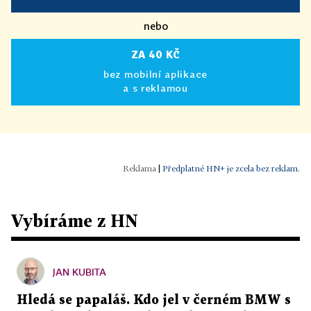
nebo
ZA 40 KČ
bez mobilní aplikace
a s reklamou
|
Předplatné HN+ je zcela bez reklam.
Vybíráme z HN
JAN KUBITA
Hledá se papaláš. Kdo jel v černém BMW s