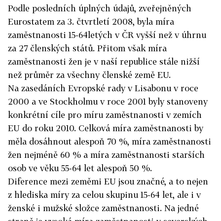
Podle posledních úplných údajů, zveřejněných
Eurostatem za 3. čtvrtletí 2008, byla míra
zaměstnanosti 15-64letých v ČR vyšší než v úhrnu
za 27 členských států. Přitom však míra
zaměstnanosti žen je v naší republice stále nižší
než průměr za všechny členské země EU.
Na zasedáních Evropské rady v Lisabonu v roce
2000 a ve Stockholmu v roce 2001 byly stanoveny
konkrétní cíle pro míru zaměstnanosti v zemích
EU do roku 2010. Celková míra zaměstnanosti by
měla dosáhnout alespoň 70 %, míra zaměstnanosti
žen nejméně 60 % a míra zaměstnanosti starších
osob ve věku 55-64 let alespoň 50 %.
Diference mezi zeměmi EU jsou značné, a to nejen
z hlediska míry za celou skupinu 15-64 let, ale i v
ženské i mužské složce zaměstnanosti. Na jedné