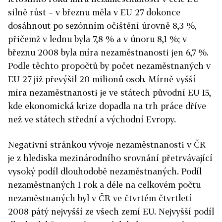
silně růst – v březnu měla v EU 27 dokonce
dosáhnout po sezónním očištění úrovně 8,3 %,
přičemž v lednu byla 7,8 % a v únoru 8,1 %; v
březnu 2008 byla míra nezaměstnanosti jen 6,7 %.
Podle těchto propočtů by počet nezaměstnaných v
EU 27 již převýšil 20 milionů osob. Mírně vyšší
míra nezaměstnanosti je ve státech původní EU 15,
kde ekonomická krize dopadla na trh práce dříve
než ve státech střední a východní Evropy.
Negativní stránkou vývoje nezaměstnanosti v ČR
je z hlediska mezinárodního srovnání přetrvávající
vysoký podíl dlouhodobě nezaměstnaných. Podíl
nezaměstnaných 1 rok a déle na celkovém počtu
nezaměstnaných byl v ČR ve čtvrtém čtvrtletí
2008 pátý nejvyšší ze všech zemí EU. Nejvyšší podíl